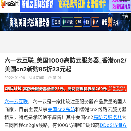
广告
六一云互联_美国100G高防云服务器_香港cn2/
美国cn2新购85折23元起
2022-01-06
阅读(795)
赞(
0
)

六一云互联
，六一云是一家比较注重服务器产品质量的国人
商家，目前主要从事
美国cn2高防
和香港cn2线路云服务器
租赁，特点是承诺绝不超售！其中美国cn2
高防云服务器
为
三网回程cn2gia线路，有100G防御和T级超高
DDoS防御方