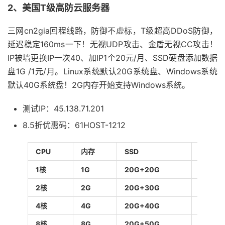
2、美国T级高防云服务器
三网cn2gia回程线路，防御不虚标，T级超高DDoS防御，
延迟稳定160ms一下！无视UDP攻击、金盾无视CC攻击！
IP被墙更换IP一次40、加IP1个20元/月、SSD硬盘添加数据
盘1G /1元/月。Linux系统默认20G系统盘、Windows系统
默认40G系统盘！2G内存开始支持Windows系统。
测试IP：45.138.71.201
8.5折优惠码：61HOST-1212
CPU
内存
SSD
带宽/流
1核
1G
20G+20G
10Mbp
2核
2G
20G+30G
15Mbps
4核
4G
20G+40G
20Mbp
8核
8G
20G+50G
30Mbp