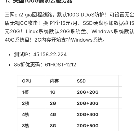
1、美国100G高防云服务器
三网cn2 gia回程线路，默认100G DDoS防护！可设置无金
盾无视CC攻击！换IP1个15元/月、SSD硬盘添加数据盘15
元20G！Linux系统默认20G系统盘、Windows系统默认
40G系统盘！2G内存开始支持Windows系统。
测试IP：45.158.22.224
85折优惠码：61HOST-1212
CPU
内存
SSD
带宽/流
1核
1G
20G+20G
10Mbp
2核
2G
20G+30G
15Mbps
4核
4G
20G+40G
20Mbp
8核
8G
20G+50G
30Mbp