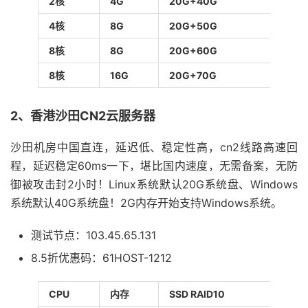
2核
4G
20G+40G
15Mb
4核
8G
20G+50G
20Mb
8核
8G
20G+60G
25Mb
8核
16G
20G+70G
30Mb
2、香港沙田CN2云服务器
沙田机房中国直连，延迟低、稳定性高，cn2线路高速回
程，延迟稳定60ms一下，堪比国内速度，无需备案，无防
御被攻击封2小时！Linux系统默认20G系统盘、Windows
系统默认40G系统盘！2G内存开始支持Windows系统。
测试节点：103.45.65.131
8.5折优惠码：61HOST-1212
CPU
内存
SSD RAID10
带宽/