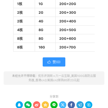
1核
1G
20G+20G
5Mbp
2核
2G
20G+30G
10Mb
2核
4G
20G+40G
15Mb
4核
8G
20G+50G
20Mb
8核
8G
20G+60G
25Mb
8核
16G
20G+70G
30Mb
赞(
0
)

未经允许不得转载：
优乐评测网
»
六一云互联_美国100G高防云服
务器_香港cn2/美国cn2新购85折23元起
分享到








