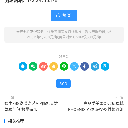
测速网站：
172.247.15.176
赞(
0
)

未经允许不得转载：
优乐评测网
»
月神科技：香港云服务器,2核
2G5M年付200元/年;美国2核2G50M仅500元/年
分享到









500
上一篇
下一篇
蜗牛789送爱奇艺VIP随机天数
高品质美国CN2凤凰城
体验红包 数量有限
PHOENIX AZ机房VPS性能评测
相关推荐