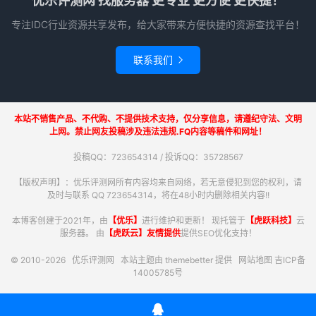
优乐评测网 找服务器 更专业 更方便 更快捷！
专注IDC行业资源共享发布，给大家带来方便快捷的资源查找平台！
联系我们

本站不销售产品、不代购、不提供技术支持，仅分享信息，请遵纪守法、文明
上网。禁止网友投稿涉及违法违规.FQ内容等稿件和网址！
投稿QQ：723654314 / 投诉QQ：35728567
【版权声明】：优乐评测网所有内容均来自网络，若无意侵犯到您的权利，请
及时与联系 QQ 723654314，将在48小时内删除相关内容!!
本博客创建于2021年，由
【优乐】
进行维护和更新！ 现托管于
【虎跃科技】
云
服务器。 由
【虎跃云】友情提供
提供SEO优化支持！
© 2010-2026
优乐评测网
本站主题由
themebetter
提供
网站地图
吉ICP备
14005785号
