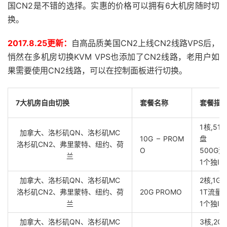
国CN2是不错的选择。实惠的价格可以拥有6大机房随时切
换。
2017.8.25更新：
自高品质美国CN2上线CN2线路VPS后，
悄然在多机房切换KVM VPS也添加了CN2线路，老用户如
果需要使用CN2线路，可以在控制面板进行切换。
7大机房自由切换
套餐名称
套餐描
1核,51
加拿大、洛杉矶QN、洛杉矶MC
10G – PROM
盘
洛杉矶CN2、弗里蒙特、纽约、荷
O
500G
兰
1个独IP,
加拿大、洛杉矶QN、洛杉矶MC
2核,1G
洛杉矶CN2、弗里蒙特、纽约、荷
20G PROMO
1T流量
兰
1个独IP,
加拿大、洛杉矶QN、洛杉矶MC
3核,2G