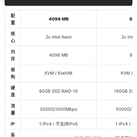
配
4096 MB
8 G
置
核
2x Intel Xeon
2x Inte
心
内
4096 MB
8 G
存
架
KVM / KiwiVM
KVM / K
构
硬
80GB SSD RAID-10
160GB SSD
盘
流
3000G/1000Mbps
5000G/1
量
IP
1 IPv4 / 不支持IPv6
1 IPv4 / 
系