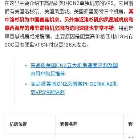
在这里主要介绍下高品质美国CN2单独机房的VPS，它目前
拥有美国洛杉矶、美国凤凰城、美国弗里蒙特三个机房，
其
中洛杉矶为中国直连机房，另外挨近洛杉矶的凤凰城机房和
靠西海岸的弗里蒙特机房国内访问速度也非常不错
。特别是
凤凰城机房经常脱销，主要原因是配置高价格低1核1G内存
20G固态硬盘VPS年付仅需126元左右。
高品质美国CN2五大机房速度评测及国
内用户购买推荐
高品质美国CN2凤凰城PHOENIX AZ机
房VPS性能评测
机房位置
套餐名称
套餐