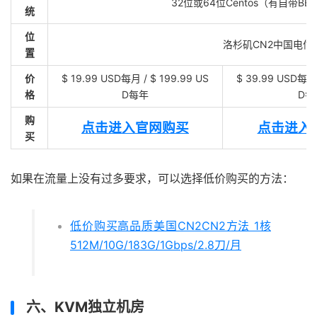
32位或64位Centos（有自带BBR
统
位
洛杉矶CN2中国电信
置
价
$ 19.99 USD每月 / $ 199.99 US
$ 39.99 USD每月 
格
D每年
D每
购
点击进入官网购买
点击进入
买
如果在流量上没有过多要求，可以选择低价购买的方法：
低价购买高品质美国CN2CN2方法 1核
512M/10G/183G/1Gbps/2.8刀/月
六、KVM独立机房