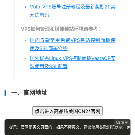
Vultr VPS账号注册教程及最新奖励20美
元优惠码
VPS如何管理和搭建建站环境请参考：
国内五款常用免费VPS建站控制面板使
用及SSL部署介绍
国外优秀Linux VPS控制面板VestaCP安
装使用及SSL配置
一、官网地址
点击进入高品质美国CN2*官网
复制
复制
复制
复制




提示：官网是英文页面的，如果不懂英文，建议使用谷歌浏览器能同步翻