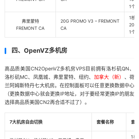
1个独
1核,
弗里蒙特
20G PROMO V3 – FREMONT
200
FREMONT CA
CA
1个独
四、OpenVZ多机房
高品质美国CN2OpenVZ多机房VPS目前拥有洛杉矶QN、
洛杉矶MC、凤凰城、弗里蒙特、纽约、
加拿大（新）
、荷
兰阿姆斯特丹七大机房。在控制面板可以任意更换数据中心
（更换数据中心就会更换IP地址，对于要经常更换IP的朋友
选择高品质美国CN2再合适不过了）。
7大机房自由切换
套餐名称
套
1核