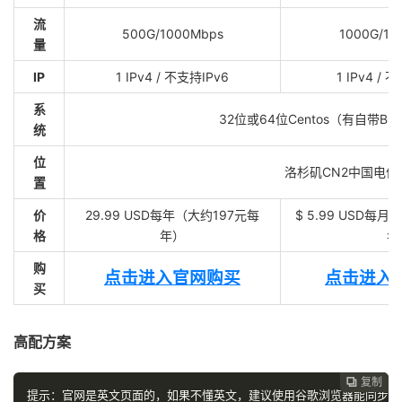
流
500G/1000Mbps
1000G/10
量
IP
1 IPv4 / 不支持IPv6
1 IPv4 / 
系
32位或64位Centos（有自带BB
统
位
洛杉矶CN2中国电
置
价
29.99 USD每年（大约197元每
$ 5.99 USD每月 /
格
年）
年
购
点击进入官网购买
点击进入
买
高配方案
复制
复制
复制



提示：官网是英文页面的，如果不懂英文，建议使用谷歌浏览器能同步翻