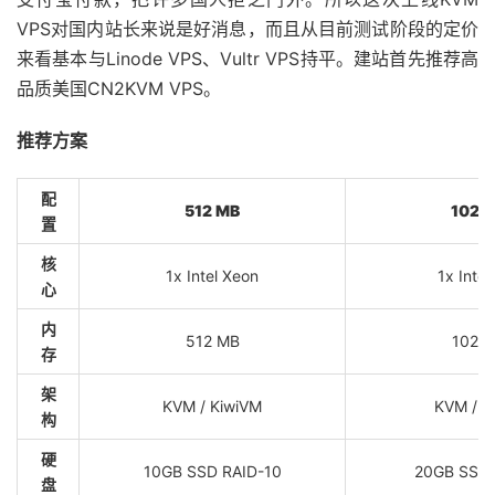
VPS对国内站长来说是好消息，而且从目前测试阶段的定价
来看基本与Linode VPS、Vultr VPS持平。建站首先推荐高
品质美国CN2KVM VPS。
推荐方案
配
512 MB
1024
置
核
1x Intel Xeon
1x Intel
心
内
512 MB
1024
存
架
KVM / KiwiVM
KVM / K
构
硬
10GB SSD RAID-10
20GB SSD 
盘