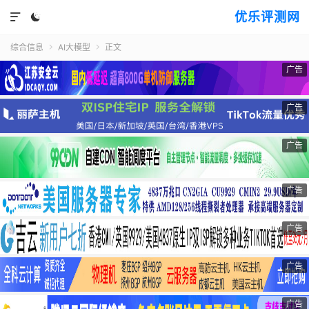
优乐评测网


综合信息
AI大模型
正文


广告
广告
广告
广告
广告
广告
广告