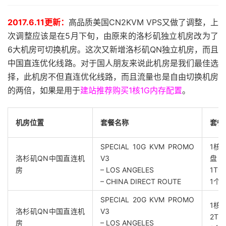
2017.6.11更新：
高品质美国CN2KVM VPS又做了调整，上
次调整应该是在5月下旬，由原来的洛杉矶独立机房改为了
6大机房可切换机房。这次又新增洛杉矶QN独立机房，而且
中国直连优化线路。对于国人朋友来说此机房是我们最佳选
择，此机房不但直连优化线路，而且流量也是自由切换机房
的两倍，如果是用于
建站推荐购买1核1G内存配置
。
机房位置
套餐名称
套餐
SPECIAL 10G KVM PROMO
1核,
洛杉矶QN中国直连机
V3
盘
房
– LOS ANGELES
1T
– CHINA DIRECT ROUTE
1个独
SPECIAL 20G KVM PROMO
1核,
洛杉矶QN中国直连机
V3
2T
房
– LOS ANGELES