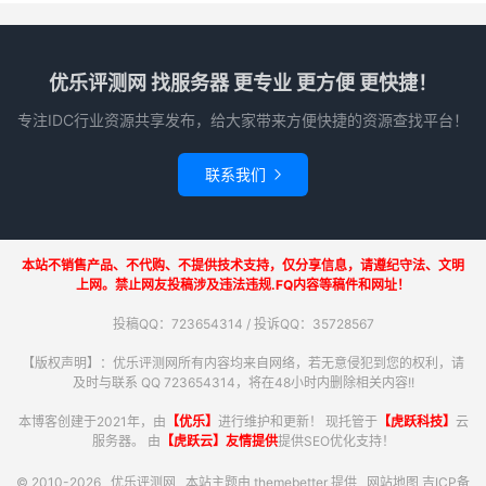
优乐评测网 找服务器 更专业 更方便 更快捷！
专注IDC行业资源共享发布，给大家带来方便快捷的资源查找平台！
联系我们

本站不销售产品、不代购、不提供技术支持，仅分享信息，请遵纪守法、文明
上网。禁止网友投稿涉及违法违规.FQ内容等稿件和网址！
投稿QQ：723654314 / 投诉QQ：35728567
【版权声明】：优乐评测网所有内容均来自网络，若无意侵犯到您的权利，请
及时与联系 QQ 723654314，将在48小时内删除相关内容!!
本博客创建于2021年，由
【优乐】
进行维护和更新！ 现托管于
【虎跃科技】
云
服务器。 由
【虎跃云】友情提供
提供SEO优化支持！
© 2010-2026
优乐评测网
本站主题由
themebetter
提供
网站地图
吉ICP备