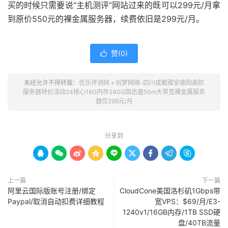
买的时候只需要说“主机测评”网站过来的既可以299元/月拿
到原价550元的裸金属服务器，续费依旧是299元/月。
赞(
0
)

未经允许不得转载：
优乐评测网
»
创梦网络-四川成都雅安德阳高防
服务器特价活动24核心16G内存240G固态盘50m大带宽裸金属服务
器仅299元/月
分享到









上一篇
下一篇
阿里云国际版账号注册/绑定
CloudCone美国洛杉矶1Gbps带
Paypal/取消自动扣费详细教程
宽VPS：$69/月/E3-
1240v1/16GB内存/1TB SSD硬
盘/40TB流量