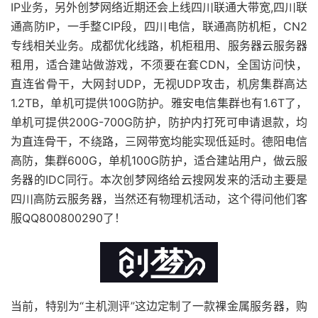
IP业务，另外创梦网络近期还会上线四川联通大带宽,四川联
通高防IP，一手整CIP段，四川电信，联通高防机柜，CN2
专线相关业务。成都优化线路，机柜租用、服务器云服务器
租用，适合建站做游戏，不须要在套CDN，全国访问快，
直连省骨干，大网封UDP，无视UDP攻击，机房集群高达
1.2TB，单机可提供100G防护。雅安电信集群也有1.6T了，
单机可提供200G-700G防护，防护内打死可申请退款，均
为直连骨干，不绕路，三网带宽均能实现低延时。德阳电信
高防，集群600G，单机100G防护，适合建站用户，做云服
务器的IDC同行。本次创梦网络给云搜网发来的活动主要是
四川高防云服务器，当然还有物理机活动，这个得问他们客
服QQ800800290了！
当前，特别为“主机测评”这边定制了一款裸金属服务器，购