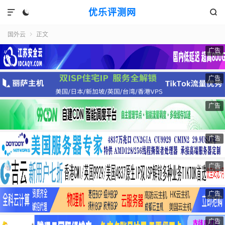
优乐评测网



国外云
正文

广告
广告
广告
广告
广告
广告
广告