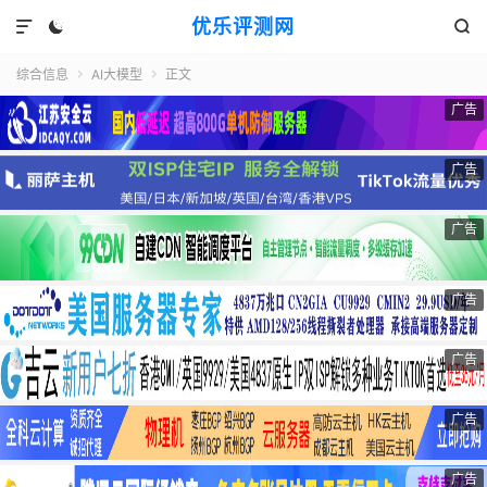
优乐评测网



综合信息
AI大模型
正文


广告
广告
广告
广告
广告
广告
广告