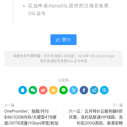
实战申请AlphaSSL提供的泛域名免费
SSL证书
赞(
1
)

未经允许不得转载：
优乐评测网
»
好消息！2018年1月Let’s Encrypt
将开放通配符免费SSL证书申请
分享到









上一篇
下一篇
OneProvider：独服/月付
六一云：五月特价云服务器8折
$46/32GB内存/大硬盘4TB硬
优惠，洛杉矶联通VIP线路、洛
盘/30TB流量/1Gbps带宽/新加
杉矶200G高防、香港安畅