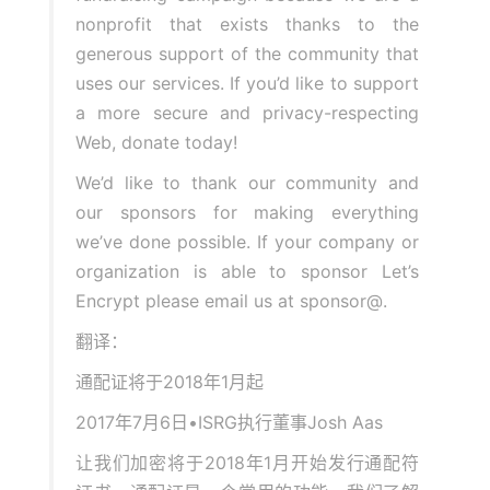
nonprofit that exists thanks to the
generous support of the community that
uses our services. If you’d like to support
a more secure and privacy-respecting
Web,
donate today
!
We’d like to thank our
community
and
our
sponsors
for making everything
we’ve done possible. If your company or
organization is able to sponsor Let’s
Encrypt please email us at
sponsor@
.
翻译：
通配证将于2018年1月起
2017年7月6日•ISRG执行董事Josh Aas
让我们加密将于2018年1月开始发行通配符