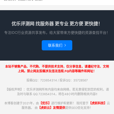
优乐评测网 找服务器 更专业 更方便 更快捷！
专注IDC行业资源共享发布，给大家带来方便快捷的资源查找平台！
联系我们

本站不销售产品、不代购、不提供技术支持，仅分享信息，请遵纪守法、文明
上网。禁止网友投稿涉及违法违规.FQ内容等稿件和网址！
投稿QQ：723654314 / 投诉QQ：35728567
【版权声明】：优乐评测网所有内容均来自网络，若无意侵犯到您的权利，请
及时与联系 QQ 723654314，将在48小时内删除相关内容!!
本博客创建于2021年，由
【优乐】
进行维护和更新！ 现托管于
【虎跃科技】
云
服务器。 由
【虎跃云】友情提供
提供SEO优化支持！