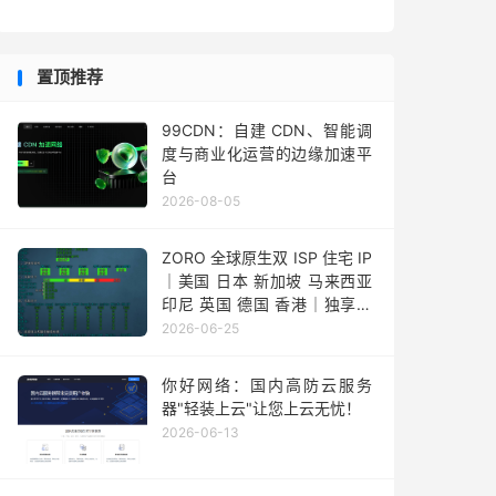
置顶推荐
99CDN：自建 CDN、智能调
度与商业化运营的边缘加速平
台
2026-08-05
ZORO 全球原生双 ISP 住宅 IP
｜美国 日本 新加坡 马来西亚
印尼 英国 德国 香港｜独享静
态 IPv4
2026-06-25
你好网络：国内高防云服务
器"轻装上云"让您上云无忧！
2026-06-13