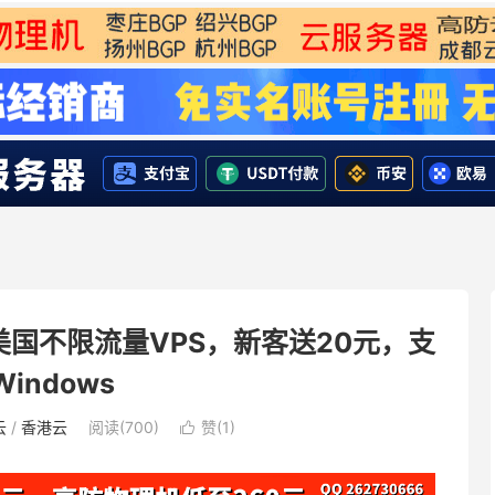
坡/美国不限流量VPS，新客送20元，支
indows
云
/
香港云
阅读(700)
赞(
1
)
