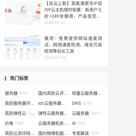
【吉云上新】英美港原生IP双
ISP云主机限时钜惠：新用户七
折+24h全额退，产品低至36
元每月，TikTok业务秒部署！
2026-01-27
含测评
拨测：免费提供网站速度测
试、网络速度检测、域名污染
检测等站长工具
2025-05-09
热门标签
服务器
国内高防云评测
轻量云服务器
(612)
(302)
(262)
高防服务器评测
idc云服务器评测
DNS
(232)
(223)
(214)
高防弹性云
弹性云服务器评测
云服务器
(210)
(209)
(201)
价格
云服务器机房评测
AI
(195)
(185)
(180)
高防云测评网
国内物理机服务器测评
专家解读
(169)
(165)
(157)