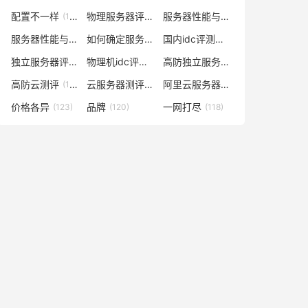
配置不一样
物理服务器评测
服务器性能与价格对比
(148)
(148)
(141)
服务器性能与什么有关
如何确定服务器数量及配置
国内idc评测云服务器
(138)
(129)
(129)
独立服务器评测
物理机idc评测网
高防独立服务器评测
(128)
(128)
(128)
高防云测评
云服务器测评网
阿里云服务器多少钱一年
(128)
(127)
(127)
价格各异
品牌
一网打尽
(123)
(120)
(118)