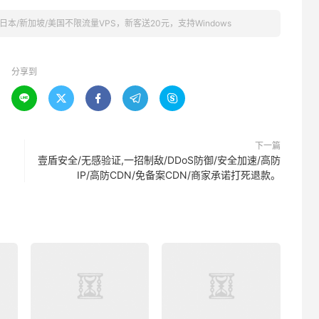
港/日本/新加坡/美国不限流量VPS，新客送20元，支持Windows
分享到





下一篇
壹盾安全/无感验证,一招制敌/DDoS防御/安全加速/高防
IP/高防CDN/免备案CDN/商家承诺打死退款。