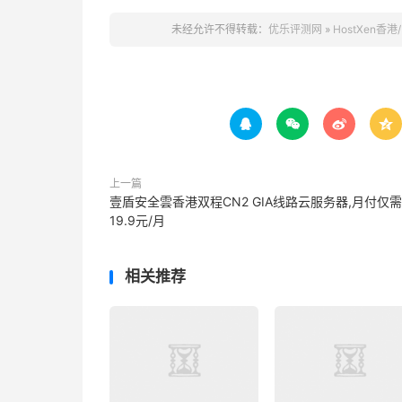
未经允许不得转载：
优乐评测网
»
HostXen香




上一篇
壹盾安全雲香港双程CN2 GIA线路云服务器,月付仅需
19.9元/月
相关推荐