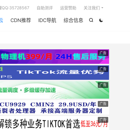

QQ:35728567
自助测评
运营赞助
关注我们
云
CDN推荐
IDC导航
综合信息


广告
广告
广告
广告
广告