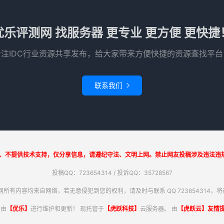
优乐评测网 找服务器 更专业 更方便 更快捷
专注IDC行业资源共享发布，给大家带来方便快捷的资源查找平台
联系我们

、不提供技术支持，仅分享信息，请遵纪守法、文明上网。禁止网友投稿涉及违法违规
投稿QQ：723654314 / 投诉QQ：35728567
所有内容均来自网络，若无意侵犯到您的权利，请及时与联系 QQ 723654314，将在
，由
【优乐】
进行维护和更新！ 现托管于
【虎跃科技】
云服务器。 由
【虎跃云】友情