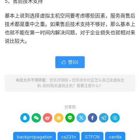
5、售后技术支持
基本上说到选择虚拟主机空间要考虑哪些因素，服务商售后
技术都是重中之重。如果售后技术支持不够好，那么基本上
也就不能在第一时间内解决问题，对于企业损失也就相对来
说比较大。
赞(
0
)

未经允许不得转载：
优乐评测网
»
优乐综合社区怎么自己卖虚拟主
机-如何购买虚拟主机？需要注意什么？
分享到









backpropagation
cs231n
STFCN
vanilla