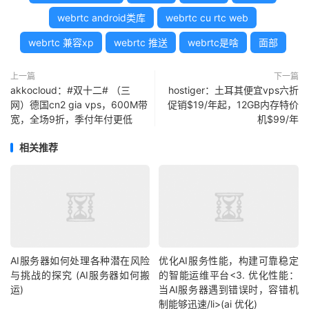
webrtc android类库
webrtc cu rtc web
webrtc 兼容xp
webrtc 推送
webrtc是啥
面部
上一篇
下一篇
akkocloud：#双十二# （三
hostiger：土耳其便宜vps六折
网）德国cn2 gia vps，600M带
促销$19/年起，12GB内存特价
宽，全场9折，季付年付更低
机$99/年
相关推荐
AI服务器如何处理各种潜在风险
优化AI服务性能，构建可靠稳定
与挑战的探究 (AI服务器如何搬
的智能运维平台<3. 优化性能：
运)
当AI服务器遇到错误时，容错机
制能够迅速/li>(ai 优化)