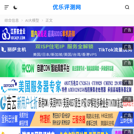
优乐评测网



综合信息
AI大模型
正文


广告
广告
广告
广告
广告
广告
广告