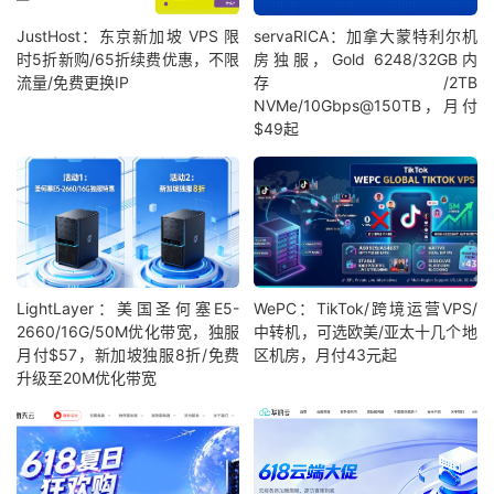
JustHost：东京新加坡 VPS 限
servaRICA：加拿大蒙特利尔机
时5折新购/65折续费优惠，不限
房独服，Gold 6248/32GB内
流量/免费更换IP
存/2TB
NVMe/10Gbps@150TB，月付
$49起
LightLayer：美国圣何塞E5-
WePC：TikTok/跨境运营VPS/
2660/16G/50M优化带宽，独服
中转机，可选欧美/亚太十几个地
月付$57，新加坡独服8折/免费
区机房，月付43元起
升级至20M优化带宽