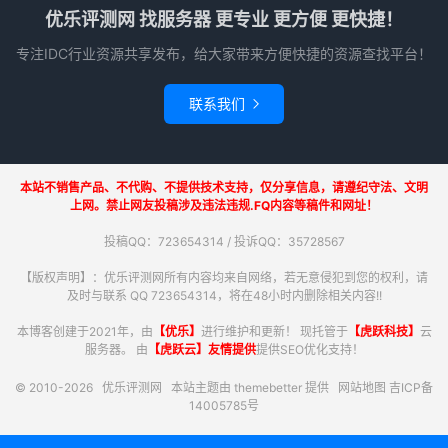
优乐评测网 找服务器 更专业 更方便 更快捷！
专注IDC行业资源共享发布，给大家带来方便快捷的资源查找平台！
联系我们

本站不销售产品、不代购、不提供技术支持，仅分享信息，请遵纪守法、文明
上网。禁止网友投稿涉及违法违规.FQ内容等稿件和网址！
投稿QQ：723654314 / 投诉QQ：35728567
【版权声明】：优乐评测网所有内容均来自网络，若无意侵犯到您的权利，请
及时与联系 QQ 723654314，将在48小时内删除相关内容!!
本博客创建于2021年，由
【优乐】
进行维护和更新！ 现托管于
【虎跃科技】
云
服务器。 由
【虎跃云】友情提供
提供SEO优化支持！
© 2010-2026
优乐评测网
本站主题由
themebetter
提供
网站地图
吉ICP备
14005785号