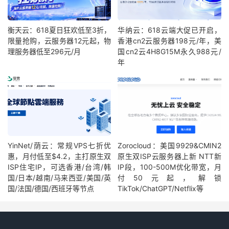
衡天云：618夏日狂欢低至3折，
华纳云：618云端大促已开启，
限量抢购，云服务器12元起，物
香港cn2云服务器198元/年，美
理服务器低至296元/月
国cn2云4H8G15M永久988元/
年
YinNet/荫云：常规VPS七折优
Zorocloud：美国9929&CMIN2
惠，月付低至$4.2，主打原生双
原生双ISP云服务器上新 NTT新
ISP住宅IP，可选香港/台湾/韩
IP段，100-500M优化带宽，月
国/日本/越南/马来西亚/美国/英
付50元起，解锁
国/法国/德国/西班牙等节点
TikTok/ChatGPT/Netflix等