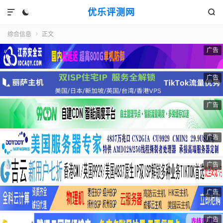
优乐评测网



综合信息
正文

广告
广告
广告
广告
广告
广告
广告