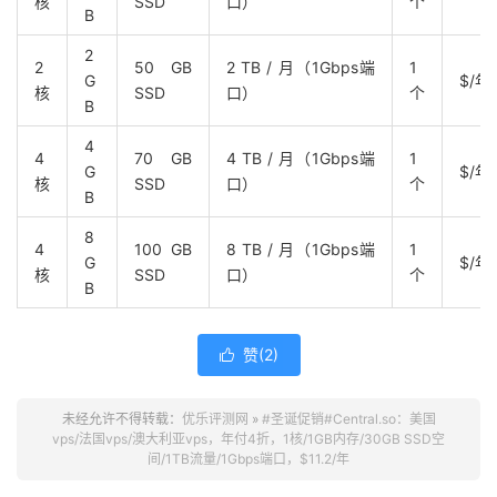
核
SSD
口）
个
B
2
2
50 GB
2 TB / 月（1Gbps端
1
G
$/年
核
SSD
口）
个
B
4
4
70 GB
4 TB / 月（1Gbps端
1
G
$/年
核
SSD
口）
个
B
8
4
100 GB
8 TB / 月（1Gbps端
1
G
$/年
核
SSD
口）
个
B
赞(
2
)

未经允许不得转载：
优乐评测网
»
#圣诞促销#Central.so：美国
vps/法国vps/澳大利亚vps，年付4折，1核/1GB内存/30GB SSD空
间/1TB流量/1Gbps端口，$11.2/年