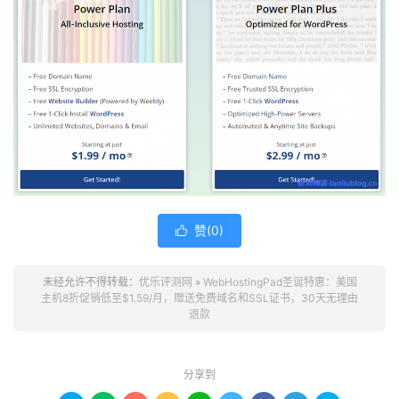
赞(
0
)

未经允许不得转载：
优乐评测网
»
WebHostingPad圣诞特惠：美国
主机8折促销低至$1.59/月，赠送免费域名和SSL证书，30天无理由
退款
分享到