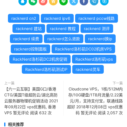









racknerd cn2
racknerd ipv6
racknerd pccw线路
racknerd 建站
racknerd 教程
racknerd 测评
racknerd 续费
racknerd怎么退款
racknerd换ip
racknerd控制面板
RackNerd洛杉矶DC02机房VPS
RackNerd洛杉矶DC2机房促销
RackNerd洛杉矶vps
RackNerd洛杉矶测试IP
racknerd灵车
上一篇
下一篇
【六一云互联】美国G口/香港
Cloudcone VPS，1核/512M内
CTG/美国T级超防云/湖北高防
存/10G硬盘/1TB月流量/2.22美
云服务器物理机促销活动 2021
元/月，支持支付宝，联通线路
年09月22日 vps优惠码, 香港
超好 2018年12月08日 vps优惠
VPS 暂无评论 阅读 632 次
码 暂无评论 阅读 2,057 次
相关推荐