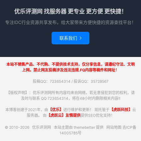
优乐评测网 找服务器 更专业 更方便 更快捷！
专注IDC行业资源共享发布，给大家带来方便快捷的资源查找平台！
联系我们

本站不销售产品、不代购、不提供技术支持，仅分享信息，请遵纪守法、文明
上网。禁止网友投稿涉及违法违规.FQ内容等稿件和网址！
投稿QQ：723654314 / 投诉QQ：35728567
【版权声明】：优乐评测网所有内容均来自网络，若无意侵犯到您的权利，请
及时与联系 QQ 723654314，将在48小时内删除相关内容!!
本博客创建于2021年，由
【优乐】
进行维护和更新！ 现托管于
【虎跃科技】
云
服务器。 由
【虎跃云】友情提供
提供SEO优化支持！
© 2010-2026
优乐评测网
本站主题由
themebetter
提供
网站地图
吉ICP备
14005785号