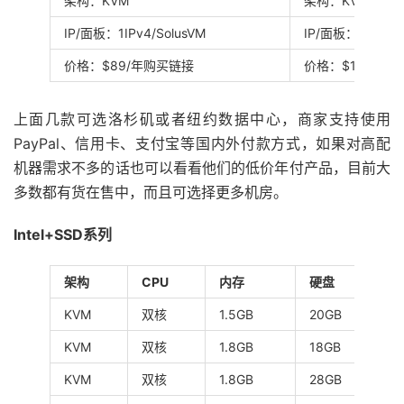
架构：KVM
架构：KVM
IP/面板：1IPv4/SolusVM
IP/面板：1IPv4/S
价格：$89/年购买链接
价格：$135/年
上面几款可选洛杉矶或者纽约数据中心，商家支持使用
PayPal、信用卡、支付宝等国内外付款方式，如果对高配
机器需求不多的话也可以看看他们的低价年付产品，目前大
多数都有货在售中，而且可选择更多机房。
Intel+SSD系列
架构
CPU
内存
硬盘
KVM
双核
1.5GB
20GB
3
KVM
双核
1.8GB
18GB
5
KVM
双核
1.8GB
28GB
3