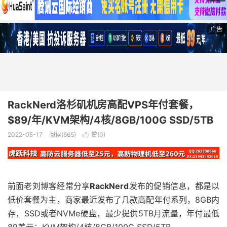
广告
RackNerd洛杉矶机房高配VPS年付套餐，
$89/年/KVM架构/4核/8GB/100G SSD/5TB
2022-05-17
阅读(665)
赞(
0
)

前面老刘博客经常分享
RackNerd
发布的促销信息，都是以
低价套餐为主，商家最近发布了几款高配年付系列，8GB内
存，SSD或者NVMe硬盘，最少提供5TB月流量，年付最低