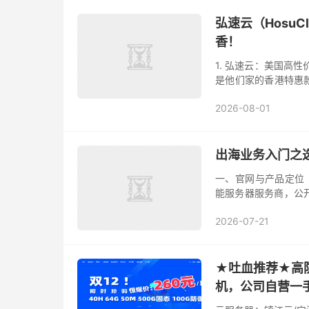
弘速云（HosuC
香！
1. 弘速云：美国高性
是他们家的香港特惠款
今天直接自费搞了两台
2026-08-01
出海业务入门之
一、官网与产品定位 
能服务器服务商，公
首页强调 AMD EPY
2026-07-21
★吐血推荐★高防
机，公司自营一