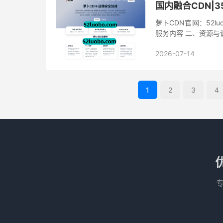
国内融合CDN|3
萝卜CDN官网：52luo
服务内容 二、资源与
2026-07-14
1
2
3
4