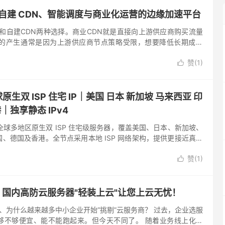
：自建 CDN、智能调度与商业化运营的边缘加速平台
N和自建CDN两种选择。商业CDN就是直接向上游供应商购买流量
求的产生通常是因为上游供应商节点策略受限，想要降低长期成本
家自建CDN的供应商，99CDN。 99CDN 是什么？ ...
赞(
1
)

球原生双 ISP 住宅 IP｜美国 日本 新加坡 马来西亚 印
｜独享静态 IPv4
式上线全球多地区原生双 ISP 住宅级服务器，覆盖美国、日本、新加坡、
、德国及香港。全节点采用本地 ISP 网络架构，提供更接近真实
资源，配备独享静态 IPv4，在跨境业务与...
赞(
1
)

国内高防云服务器"轻装上云"让您上云无忧！
cn 一、为什么越来越多中小企业开始”挑剔”云服务商？ 过去，企业选服
够不够便宜、能不能跑起来。但今天不同了。 随着业务线上化加