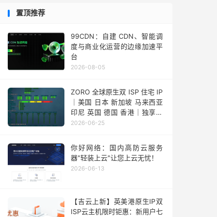
置顶推荐
99CDN：自建 CDN、智能调
度与商业化运营的边缘加速平
台
2026-08-05
ZORO 全球原生双 ISP 住宅 IP
｜美国 日本 新加坡 马来西亚
印尼 英国 德国 香港｜独享静
态 IPv4
2026-06-25
你好网络：国内高防云服务
器"轻装上云"让您上云无忧！
2026-06-13
【吉云上新】英美港原生IP双
ISP云主机限时钜惠：新用户七