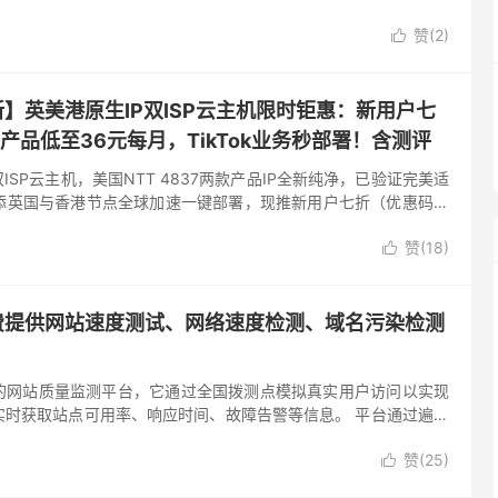
、监管合规趋严，稳定性、抗...
赞(
2
)

】英美港原生IP双ISP云主机限时钜惠：新用户七
，产品低至36元每月，TikTok业务秒部署！含测评
ISP云主机，美国NTT 4837两款产品IP全新纯净，已验证完美适
今再添英国与香港节点全球加速一键部署，现推新用户七折（优惠码可
，24小时内全额退款，优惠码可循环续费同价，原生...
赞(
18
)

费提供网站速度测试、网络速度检测、域名污染检测
的网站质量监测平台，它通过全国拨测点模拟真实用户访问以实现
实时获取站点可用率、响应时间、故障告警等信息。 平台通过遍布
营商拨测节点，无需探针植入或代码改造，就能监测并分析网站页
赞(
25
)
