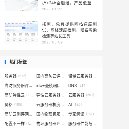
折+24h全额退，产品低至36
元每月，TikTok业务秒部署！
2026-01-27
含测评
拨测：免费提供网站速度测
试、网络速度检测、域名污染
检测等站长工具
2025-05-09
热门标签
服务器
国内高防云评测
轻量云服务器
(612)
(302)
(262)
高防服务器评测
idc云服务器评测
DNS
(232)
(223)
(214)
高防弹性云
弹性云服务器评测
云服务器
(210)
(209)
(201)
价格
云服务器机房评测
AI
(195)
(185)
(180)
高防云测评网
国内物理机服务器测评
专家解读
(169)
(165)
(157)
配置不一样
物理服务器评测
服务器性能与价格对比
(148)
(148)
(141)