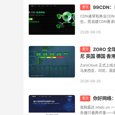
99CDN
置顶
CDN通常有商业CD
包，而自建CDN需
等。 今天我们就来介绍一
2026-08-05
ZORO 全
置顶
尼 英国 德国 香港
ZoroCloud 正
马来西亚、印尼、英国
住宅环境的高纯净 IP 
2026-06-25
你好网络：
置顶
官网直达 nhidc.
务器只看两件事——