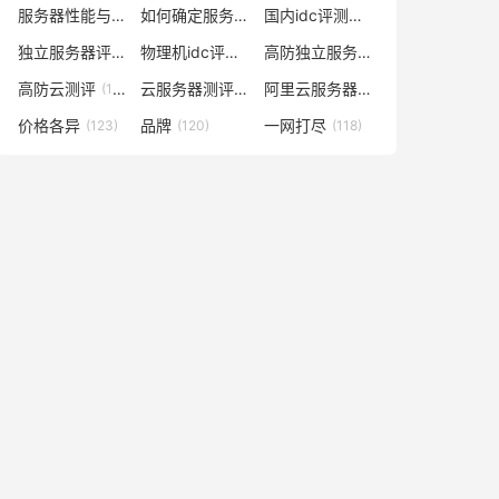
服务器性能与什么有关
如何确定服务器数量及配置
国内idc评测云服务器
(138)
(129)
(129)
独立服务器评测
物理机idc评测网
高防独立服务器评测
(128)
(128)
(128)
高防云测评
云服务器测评网
阿里云服务器多少钱一年
(128)
(127)
(127)
价格各异
品牌
一网打尽
(123)
(120)
(118)