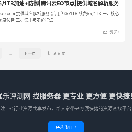
5/1TB加速+防御|腾讯云EO节点|提供域名解析服务
bo.com 提供域名解析服务 新用户35/1TB 续费55/1TB 一、核心
调度优势 三、使用与定价特点
赞(
0
)

...
下一页
共 509 页
优乐评测网 找服务器 更专业 更方便 更快捷
专注IDC行业资源共享发布，给大家带来方便快捷的资源查找平台
联系我们
