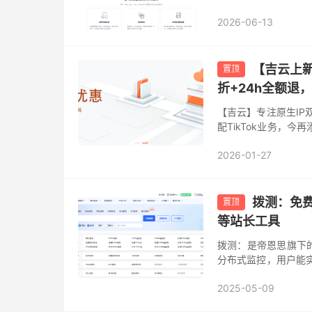
速、DDoS攻击常态化
2026-06-13
【吉云上新
置顶
折+24h全额退
【吉云】专注原生IP双
配TikTok业务，
在平台网站公告获取）
2026-01-27
拨测：免
置顶
等站长工具
拨测：是帝恩思旗下
分布式监控，用户能
全球的多地域、多运
2025-05-09
面加载速度...