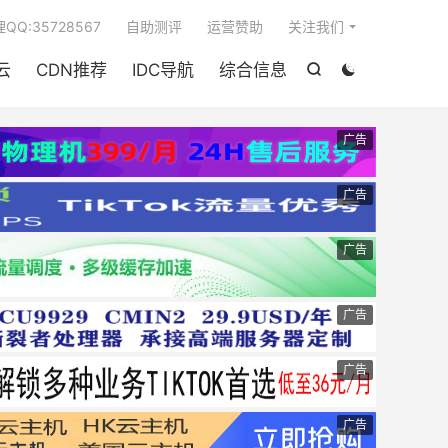

QQ:35728567
自助测评
运营赞助
关注我们
云
CDN推荐
IDC导航
综合信息


广告
广告
广告
广告
广告
广告