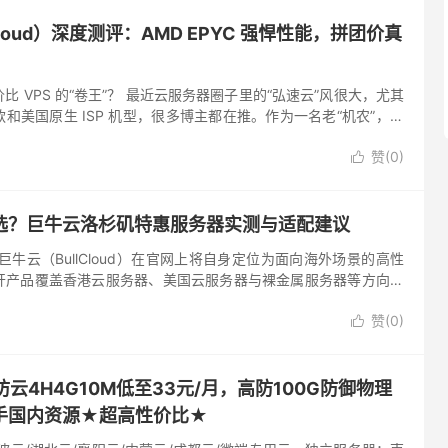
loud）深度测评：AMD EPYC 强悍性能，拼团价真
价比 VPS 的“卷王”？ 最近云服务器圈子里的“弘速云”风很大，尤其
和美国原生 ISP 机型，很多博主都在推。作为一名老“机农”，我
他们家的机器，给大家实测一下到底是不是真材实...
赞(
0
)

选？巨牛云洛杉矶特惠服务器实测与适配建议
巨牛云（BullCloud）在官网上将自身定位为面向海外场景的高性
开产品覆盖香港云服务器、美国云服务器与裸金属服务器等方向。
C、三网精品回国线路、自动化交付及 DDoS 防护等能...
赞(
0
)

云4H4G10M低至33元/月，高防100G防御物理
手国内资源★超高性价比★