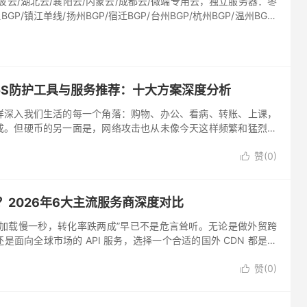
波云/湖北云/襄阳云/内蒙云/成都云/微端专用云，独立服务器：枣
BGP/镇江单线/扬州BGP/宿迁BGP/台州BGP/杭州BGP/温州BGP/
DoS防护工具与服务推荐：十大方案深度分析
样深入我们生活的每一个角落：购物、办公、看病、转账、上课，
成。但硬币的另一面是，网络攻击也从未像今天这样频繁和猛烈。
绝服务（DDoS）攻击的规模和频次都创下了历史纪录。全年DDoS
赞(
0
)

？2026年6大主流服务商深度对比
站加载慢一秒，转化率跌两成”早已不是危言耸听。无论是做外贸跨
是面向全球市场的 API 服务，选择一个合适的国外 CDN 都是决
。 作为一名帮数十家出海企业做过网络架构优化的技术老兵，...
赞(
0
)
