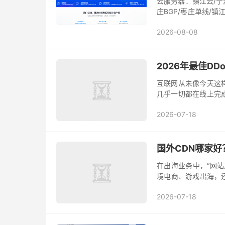
云服务器：镇江云/宁
庄BGP/枣庄单线/镇江
绍兴BGP/国外物理机
2026-08-08
2026年最佳D
互联网从未像今天这
几乎一切都在线上完
2025年，分布式拒
2026-07-18
攻...
国外CDN哪家好
在出海业务中，“网
境电商、游戏出海，还
定业务生死的重要一环
2026-07-18