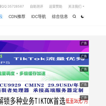

QQ:35728567
自助测评
运营赞助
关注我们
云
CDN推荐
IDC导航
综合信息


广告
广告
广告
广告
广告