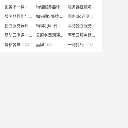
配置不一样
物理服务器评测
服务器性能与价格对比
(148)
(148)
(141)
服务器性能与什么有关
如何确定服务器数量及配置
国内idc评测云服务器
(138)
(129)
(129)
独立服务器评测
物理机idc评测网
高防独立服务器评测
(128)
(128)
(128)
高防云测评
云服务器测评网
阿里云服务器多少钱一年
(128)
(127)
(127)
价格各异
品牌
一网打尽
(123)
(120)
(118)