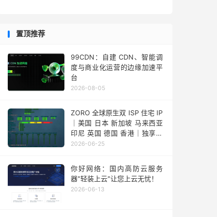
置顶推荐
99CDN：自建 CDN、智能调
度与商业化运营的边缘加速平
台
2026-08-05
ZORO 全球原生双 ISP 住宅 IP
｜美国 日本 新加坡 马来西亚
印尼 英国 德国 香港｜独享静
态 IPv4
2026-06-25
你好网络：国内高防云服务
器"轻装上云"让您上云无忧！
2026-06-13