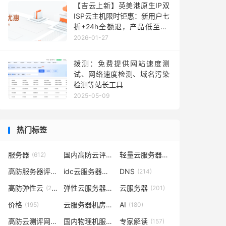
【吉云上新】英美港原生IP双
ISP云主机限时钜惠：新用户七
折+24h全额退，产品低至36
元每月，TikTok业务秒部署！
2026-01-27
含测评
拨测：免费提供网站速度测
试、网络速度检测、域名污染
检测等站长工具
2025-05-09
热门标签
服务器
国内高防云评测
轻量云服务器
(612)
(302)
(262)
高防服务器评测
idc云服务器评测
DNS
(232)
(223)
(214)
高防弹性云
弹性云服务器评测
云服务器
(210)
(209)
(201)
价格
云服务器机房评测
AI
(195)
(185)
(180)
高防云测评网
国内物理机服务器测评
专家解读
(169)
(165)
(157)