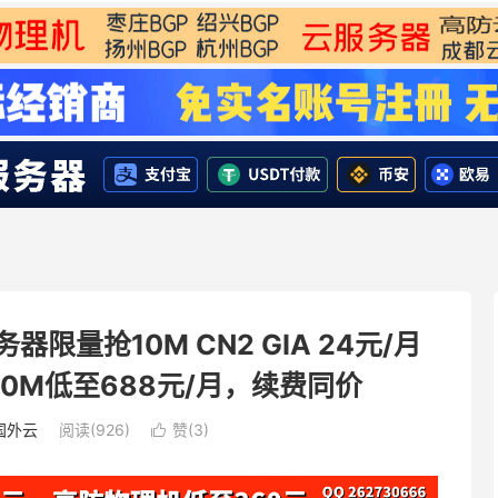
限量抢10M CN2 GIA 24元/月
0M低至688元/月，续费同价
国外云
阅读(926)
赞(
3
)
