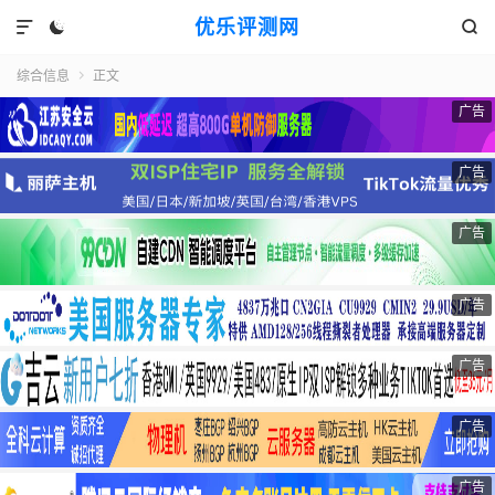
优乐评测网



综合信息
正文

广告
广告
广告
广告
广告
广告
广告