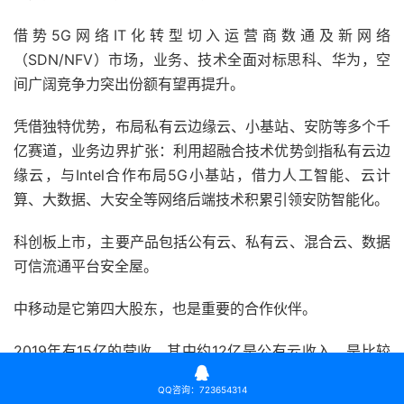
借势5G网络IT化转型切入运营商数通及新网络
（SDN/NFV）市场，业务、技术全面对标思科、华为，空
间广阔竞争力突出份额有望再提升。
凭借独特优势，布局私有云边缘云、小基站、安防等多个千
亿赛道，业务边界扩张：利用超融合技术优势剑指私有云边
缘云，与Intel合作布局5G小基站，借力人工智能、云计
算、大数据、大安全等网络后端技术积累引领安防智能化。
科创板上市，主要产品包括公有云、私有云、混合云、数据
可信流通平台安全屋。
中移动是它第四大股东，也是重要的合作伙伴。
2019年有15亿的营收，其中约12亿是公有云收入，是比较

纯正的云计算服务商。
QQ咨询：723654314