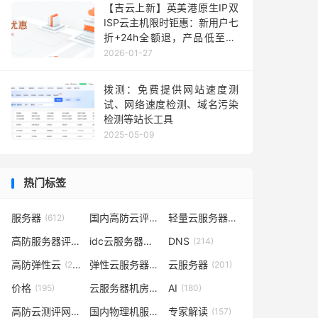
【吉云上新】英美港原生IP双
ISP云主机限时钜惠：新用户七
折+24h全额退，产品低至36
元每月，TikTok业务秒部署！
2026-01-27
含测评
拨测：免费提供网站速度测
试、网络速度检测、域名污染
检测等站长工具
2025-05-09
热门标签
服务器
国内高防云评测
轻量云服务器
(612)
(302)
(262)
高防服务器评测
idc云服务器评测
DNS
(232)
(223)
(214)
高防弹性云
弹性云服务器评测
云服务器
(210)
(209)
(201)
价格
云服务器机房评测
AI
(195)
(185)
(180)
高防云测评网
国内物理机服务器测评
专家解读
(169)
(165)
(157)