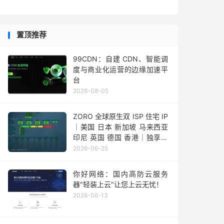
置顶推荐
99CDN：自建 CDN、智能调
度与商业化运营的边缘加速平
台
2026-08-05
ZORO 全球原生双 ISP 住宅 IP
｜美国 日本 新加坡 马来西亚
印尼 英国 德国 香港｜独享静
态 IPv4
2026-06-25
你好网络：国内高防云服务
器"轻装上云"让您上云无忧！
2026-06-13