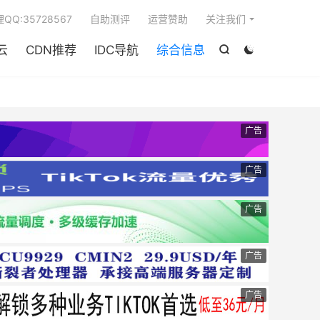

QQ:35728567
自助测评
运营赞助
关注我们
云
CDN推荐
IDC导航
综合信息


广告
广告
广告
广告
广告