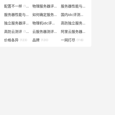
配置不一样
物理服务器评测
服务器性能与价格对比
(148)
(148)
(141)
服务器性能与什么有关
如何确定服务器数量及配置
国内idc评测云服务器
(138)
(129)
(129)
独立服务器评测
物理机idc评测网
高防独立服务器评测
(128)
(128)
(128)
高防云测评
云服务器测评网
阿里云服务器多少钱一年
(128)
(127)
(127)
价格各异
品牌
一网打尽
(123)
(120)
(118)