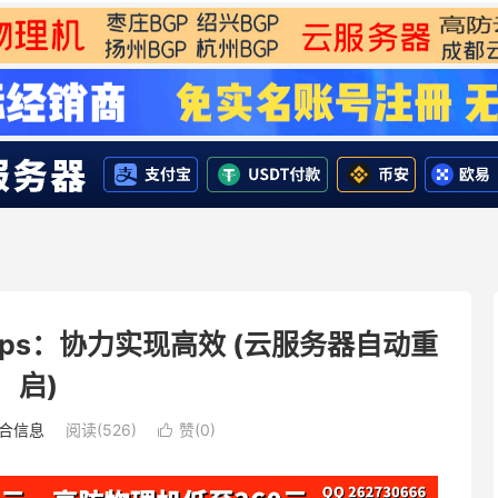
Ops：协力实现高效 (云服务器自动重
启)
合信息
阅读(526)
赞(
0
)
