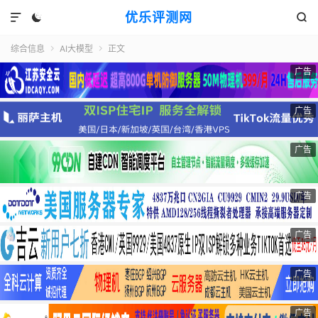
优乐评测网



综合信息
AI大模型
正文


广告
广告
广告
广告
广告
广告
广告