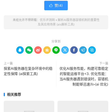
赞(
4
)

未经允许不得转载：
优乐评测网
»
解析AI服务器容错机制的重要性
及其应用场景 (ais解析工具)
分享到









上一篇
下一篇
探索AI服务器在复杂环境中的稳
优化AI服务性能，构建可靠稳定
定性保障 (ai探索工具)
的智能运维平台<3. 优化性能：
当AI服务器遇到错误时，容错机
制能够迅速/li>(ai 优化)
相关推荐