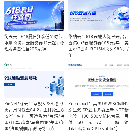
衡天云：618夏日狂欢低至3折，
华纳云：618云端大促已开启，
限量抢购，云服务器12元起，物
香港cn2云服务器198元/年，美
理服务器低至296元/月
国cn2云4H8G15M永久988元/
年
YinNet/荫云：常规VPS七折优
Zorocloud：美国9929&CMIN2
惠，月付低至$4.2，主打原生双
原生双ISP云服务器上新 NTT新
ISP住宅IP，可选香港/台湾/韩
IP段，100-500M优化带宽，月
国/日本/越南/马来西亚/美国/英
付50元起，解锁
国/法国/德国/西班牙等节点
TikTok/ChatGPT/Netflix等