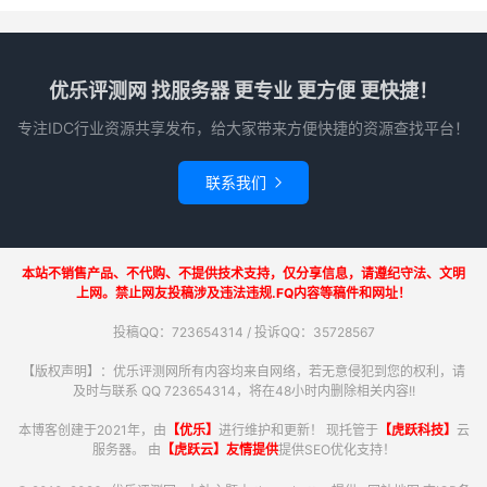
优乐评测网 找服务器 更专业 更方便 更快捷！
专注IDC行业资源共享发布，给大家带来方便快捷的资源查找平台！
联系我们

本站不销售产品、不代购、不提供技术支持，仅分享信息，请遵纪守法、文明
上网。禁止网友投稿涉及违法违规.FQ内容等稿件和网址！
投稿QQ：723654314 / 投诉QQ：35728567
【版权声明】：优乐评测网所有内容均来自网络，若无意侵犯到您的权利，请
及时与联系 QQ 723654314，将在48小时内删除相关内容!!
本博客创建于2021年，由
【优乐】
进行维护和更新！ 现托管于
【虎跃科技】
云
服务器。 由
【虎跃云】友情提供
提供SEO优化支持！