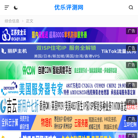
优乐评测网



综合信息
正文

广告
广告
广告
广告
广告
广告
广告