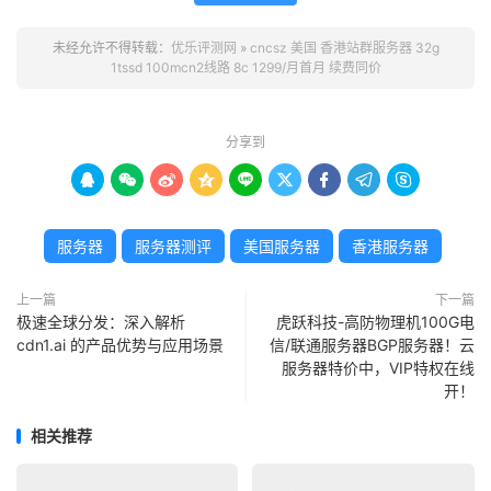
未经允许不得转载：
优乐评测网
»
cncsz 美国 香港站群服务器 32g
1tssd 100mcn2线路 8c 1299/月首月 续费同价
分享到









服务器
服务器测评
美国服务器
香港服务器
上一篇
下一篇
极速全球分发：深入解析
虎跃科技-高防物理机100G电
cdn1.ai 的产品优势与应用场景
信/联通服务器BGP服务器！云
服务器特价中，VIP特权在线
开！
相关推荐