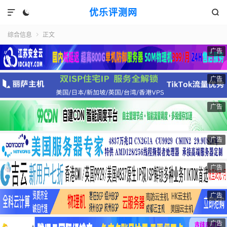
优乐评测网



综合信息
正文

广告
广告
广告
广告
广告
广告
广告