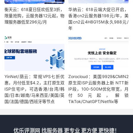
衡天云：618夏日狂欢低至3折，
华纳云：618云端大促已开启，
限量抢购，云服务器12元起，物
香港cn2云服务器198元/年，美
理服务器低至296元/月
国cn2云4H8G15M永久988元/
年
YinNet/荫云：常规VPS七折优
Zorocloud：美国9929&CMIN2
惠，月付低至$4.2，主打原生双
原生双ISP云服务器上新 NTT新
ISP住宅IP，可选香港/台湾/韩
IP段，100-500M优化带宽，月
国/日本/越南/马来西亚/美国/英
付50元起，解锁
国/法国/德国/西班牙等节点
TikTok/ChatGPT/Netflix等
优乐评测网 找服务器 更专业 更方便 更快捷！