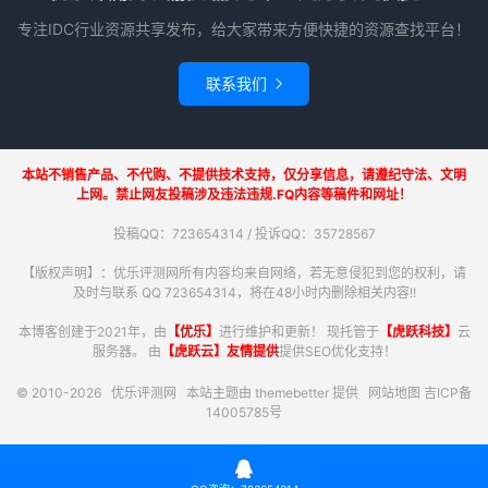
专注IDC行业资源共享发布，给大家带来方便快捷的资源查找平台！
联系我们

本站不销售产品、不代购、不提供技术支持，仅分享信息，请遵纪守法、文明
上网。禁止网友投稿涉及违法违规.FQ内容等稿件和网址！
投稿QQ：723654314 / 投诉QQ：35728567
【版权声明】：优乐评测网所有内容均来自网络，若无意侵犯到您的权利，请
及时与联系 QQ 723654314，将在48小时内删除相关内容!!
本博客创建于2021年，由
【优乐】
进行维护和更新！ 现托管于
【虎跃科技】
云
服务器。 由
【虎跃云】友情提供
提供SEO优化支持！
© 2010-2026
优乐评测网
本站主题由
themebetter
提供
网站地图
吉ICP备
14005785号
