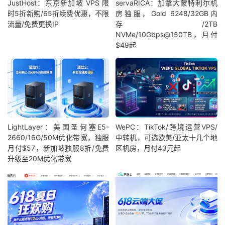
JustHost：东京新加坡 VPS 限
servaRICA：加拿大蒙特利尔机
时5折新购/65折续费优惠，不限
房独服，Gold 6248/32GB内
流量/免费更换IP
存/2TB
NVMe/10Gbps@150TB，月付
$49起
LightLayer：美国圣何塞E5-
WePC：TikTok/跨境运营VPS/
2660/16G/50M优化带宽，独服
中转机，可选欧美/亚太十几个地
月付$57，新加坡独服8折/免费
区机房，月付43元起
升级至20M优化带宽