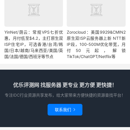
YinNet/荫云：常规VPS七折优
Zorocloud：美国9929&CMIN2
惠，月付低至$4.2，主打原生双
原生双ISP云服务器上新 NTT新
ISP住宅IP，可选香港/台湾/韩
IP段，100-500M优化带宽，月
国/日本/越南/马来西亚/美国/英
付50元起，解锁
国/法国/德国/西班牙等节点
TikTok/ChatGPT/Netflix等
优乐评测网 找服务器 更专业 更方便 更快捷！
专注IDC行业资源共享发布，给大家带来方便快捷的资源查找平台！
联系我们
