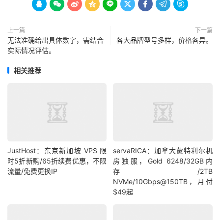









上一篇
下一篇
无法准确给出具体数字，需结合
各大品牌型号多样，价格各异。
实际情况评估。
相关推荐
JustHost：东京新加坡 VPS 限
servaRICA：加拿大蒙特利尔机
时5折新购/65折续费优惠，不限
房独服，Gold 6248/32GB内
流量/免费更换IP
存/2TB
NVMe/10Gbps@150TB，月付
$49起