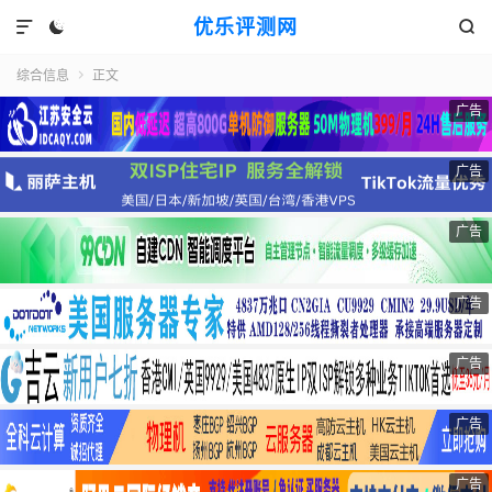
优乐评测网



综合信息
正文

广告
广告
广告
广告
广告
广告
广告