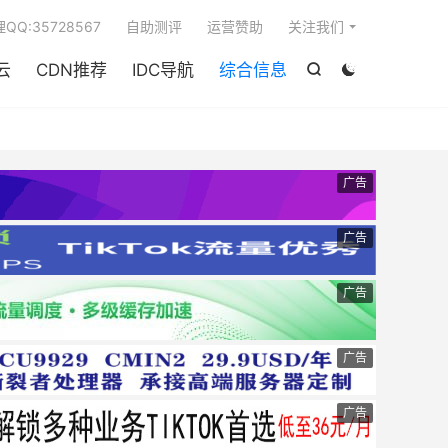

QQ:35728567
自助测评
运营赞助
关注我们
云
CDN推荐
IDC导航
综合信息


广告
广告
广告
广告
广告