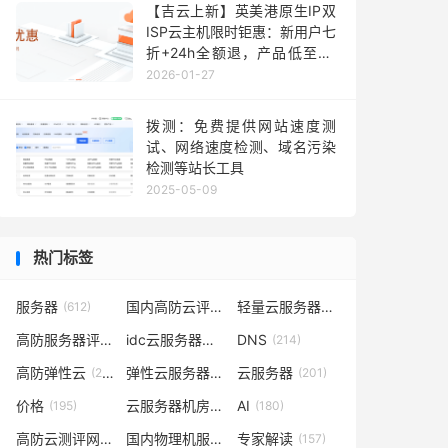
【吉云上新】英美港原生IP双
ISP云主机限时钜惠：新用户七
折+24h全额退，产品低至36
元每月，TikTok业务秒部署！
2026-01-27
含测评
拨测：免费提供网站速度测
试、网络速度检测、域名污染
检测等站长工具
2025-05-09
热门标签
服务器
国内高防云评测
轻量云服务器
(612)
(302)
(262)
高防服务器评测
idc云服务器评测
DNS
(232)
(223)
(214)
高防弹性云
弹性云服务器评测
云服务器
(210)
(209)
(201)
价格
云服务器机房评测
AI
(195)
(185)
(180)
高防云测评网
国内物理机服务器测评
专家解读
(169)
(165)
(157)