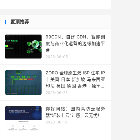
置顶推荐
99CDN：自建 CDN、智能调
度与商业化运营的边缘加速平
台
2026-08-05
ZORO 全球原生双 ISP 住宅 IP
｜美国 日本 新加坡 马来西亚
印尼 英国 德国 香港｜独享静
态 IPv4
2026-06-25
你好网络：国内高防云服务
器"轻装上云"让您上云无忧！
2026-06-13