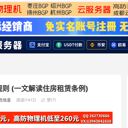
规则 (一文解读住房租赁条例)
合信息
阅读(1412)
赞(
7
)
