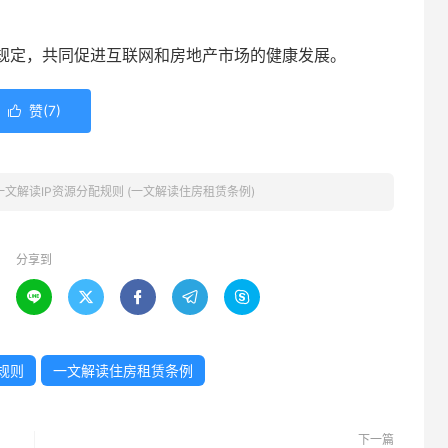
规定，共同促进互联网和房地产市场的健康发展。
赞(
7
)

一文解读IP资源分配规则 (一文解读住房租赁条例)
分享到





规则
一文解读住房租赁条例
下一篇