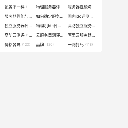
配置不一样
物理服务器评测
服务器性能与价格对比
(148)
(148)
(141)
服务器性能与什么有关
如何确定服务器数量及配置
国内idc评测云服务器
(138)
(129)
(129)
独立服务器评测
物理机idc评测网
高防独立服务器评测
(128)
(128)
(128)
高防云测评
云服务器测评网
阿里云服务器多少钱一年
(128)
(127)
(127)
价格各异
品牌
一网打尽
(123)
(120)
(118)