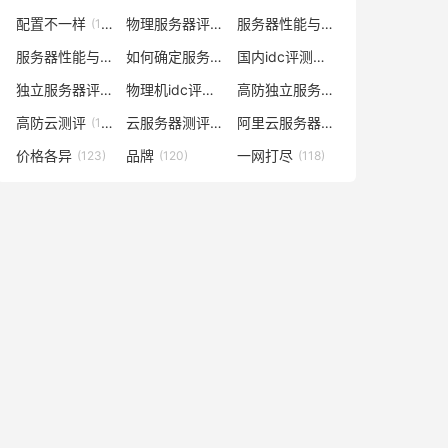
配置不一样
物理服务器评测
服务器性能与价格对比
(148)
(148)
(141)
服务器性能与什么有关
如何确定服务器数量及配置
国内idc评测云服务器
(138)
(129)
(129)
独立服务器评测
物理机idc评测网
高防独立服务器评测
(128)
(128)
(128)
高防云测评
云服务器测评网
阿里云服务器多少钱一年
(128)
(127)
(127)
价格各异
品牌
一网打尽
(123)
(120)
(118)