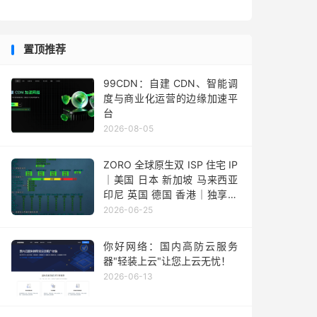
置顶推荐
99CDN：自建 CDN、智能调
度与商业化运营的边缘加速平
台
2026-08-05
ZORO 全球原生双 ISP 住宅 IP
｜美国 日本 新加坡 马来西亚
印尼 英国 德国 香港｜独享静
态 IPv4
2026-06-25
你好网络：国内高防云服务
器"轻装上云"让您上云无忧！
2026-06-13