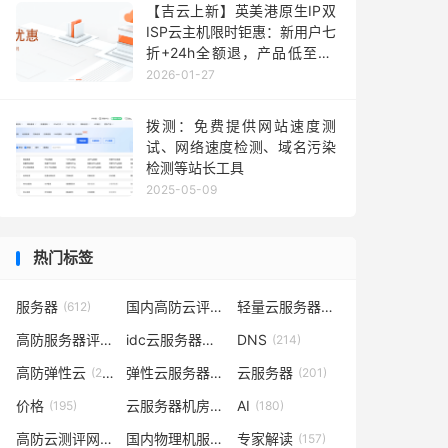
【吉云上新】英美港原生IP双
ISP云主机限时钜惠：新用户七
折+24h全额退，产品低至36
元每月，TikTok业务秒部署！
2026-01-27
含测评
拨测：免费提供网站速度测
试、网络速度检测、域名污染
检测等站长工具
2025-05-09
热门标签
服务器
国内高防云评测
轻量云服务器
(612)
(302)
(262)
高防服务器评测
idc云服务器评测
DNS
(232)
(223)
(214)
高防弹性云
弹性云服务器评测
云服务器
(210)
(209)
(201)
价格
云服务器机房评测
AI
(195)
(185)
(180)
高防云测评网
国内物理机服务器测评
专家解读
(169)
(165)
(157)