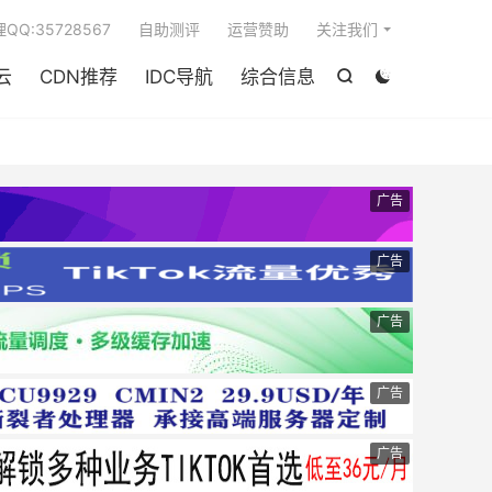

QQ:35728567
自助测评
运营赞助
关注我们
云
CDN推荐
IDC导航
综合信息


广告
广告
广告
广告
广告