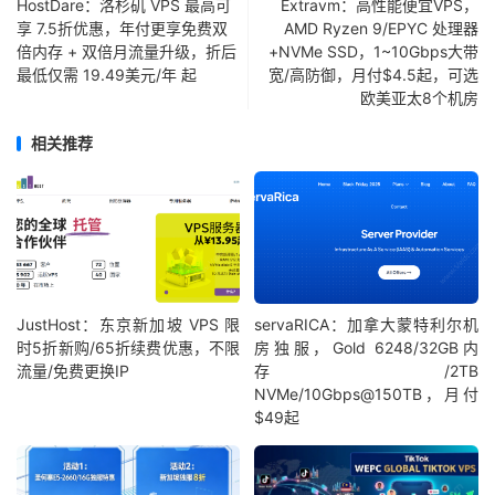
HostDare：洛杉矶 VPS 最高可
Extravm：高性能便宜VPS，
享 7.5折优惠，年付更享免费双
AMD Ryzen 9/EPYC 处理器
倍内存 + 双倍月流量升级，折后
+NVMe SSD，1~10Gbps大带
最低仅需 19.49美元/年 起
宽/高防御，月付$4.5起，可选
欧美亚太8个机房
相关推荐
JustHost：东京新加坡 VPS 限
servaRICA：加拿大蒙特利尔机
时5折新购/65折续费优惠，不限
房独服，Gold 6248/32GB内
流量/免费更换IP
存/2TB
NVMe/10Gbps@150TB，月付
$49起