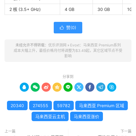
2 核 (3.5+ GHz)
4 GB
30 GB
1Gb
赞(
0
)

未经允许不得转载：
优乐评测网
»
Evoxt：马来西亚 Premium系列
成本大幅上升，最低价格月付将调整为$3.49起，其它区域节点不受
影响
分享到









20340
274555
59782
马来西亚 Premium 区域
马来西亚云主机
马来西亚涨价
上一篇
下一篇