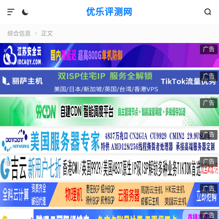
优乐评测网



综合信息
正文

广告
广告
广告
广告
广告
广告
广告