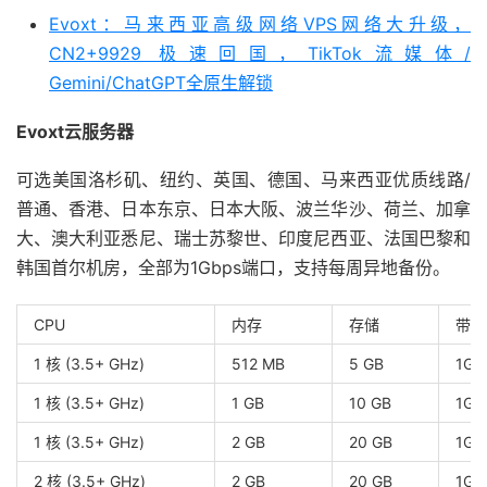
Evoxt：马来西亚高级网络VPS网络大升级，
CN2+9929 极速回国，TikTok流媒体/
Gemini/ChatGPT全原生解锁
Evoxt云服务器
可选美国洛杉矶、纽约、英国、德国、马来西亚优质线路/
普通、香港、日本东京、日本大阪、波兰华沙、荷兰、加拿
大、澳大利亚悉尼、瑞士苏黎世、印度尼西亚、法国巴黎和
韩国首尔机房，全部为1Gbps端口，支持每周异地备份。
CPU
内存
存储
带宽
1 核 (3.5+ GHz)
512 MB
5 GB
1Gb
1 核 (3.5+ GHz)
1 GB
10 GB
1Gb
1 核 (3.5+ GHz)
2 GB
20 GB
1Gb
2 核 (3.5+ GHz)
2 GB
20 GB
1Gb