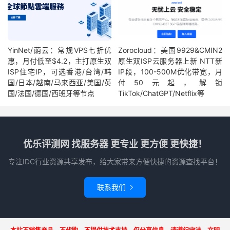
YinNet/荫云：常规VPS七折优
Zorocloud：美国9929&CMIN2
惠，月付低至$4.2，主打原生双
原生双ISP云服务器上新 NTT新
ISP住宅IP，可选香港/台湾/韩
IP段，100-500M优化带宽，月
国/日本/越南/马来西亚/美国/英
付50元起，解锁
国/法国/德国/西班牙等节点
TikTok/ChatGPT/Netflix等
优乐评测网 找服务器 更专业 更方便 更快捷！
专注IDC行业资源共享发布，给大家带来方便快捷的资源查找平台！
联系我们
