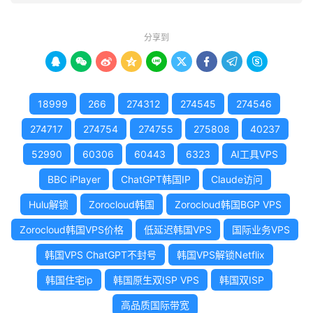
分享到









18999
266
274312
274545
274546
274717
274754
274755
275808
40237
52990
60306
60443
6323
AI工具VPS
BBC iPlayer
ChatGPT韩国IP
Claude访问
Hulu解锁
Zorocloud韩国
Zorocloud韩国BGP VPS
Zorocloud韩国VPS价格
低延迟韩国VPS
国际业务VPS
韩国VPS ChatGPT不封号
韩国VPS解锁Netflix
韩国住宅ip
韩国原生双ISP VPS
韩国双ISP
高品质国际带宽