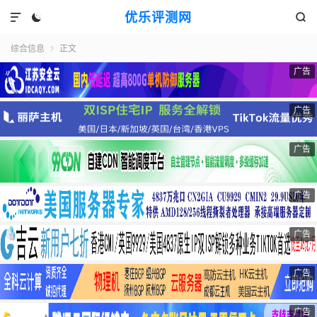
优乐评测网



综合信息
正文

广告
广告
广告
广告
广告
广告
广告