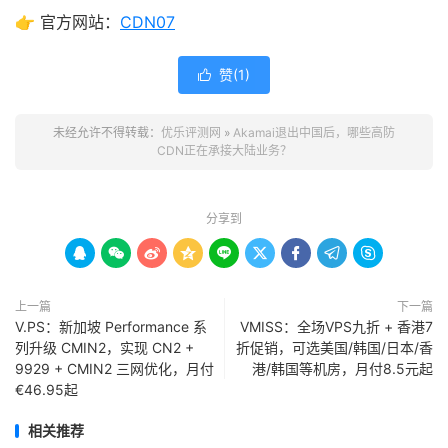
👉 官方网站：
CDN07
赞(
1
)

未经允许不得转载：
优乐评测网
»
Akamai退出中国后，哪些高防
CDN正在承接大陆业务？
分享到









上一篇
下一篇
V.PS：新加坡 Performance 系
VMISS：全场VPS九折 + 香港7
列升级 CMIN2，实现 CN2 +
折促销，可选美国/韩国/日本/香
9929 + CMIN2 三网优化，月付
港/韩国等机房，月付8.5元起
€46.95起
相关推荐