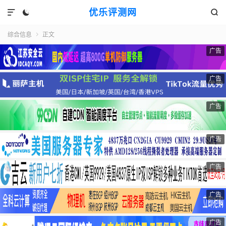
优乐评测网



综合信息
正文

广告
广告
广告
广告
广告
广告
广告