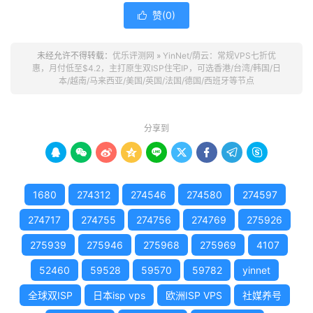
赞(
0
)

未经允许不得转载：
优乐评测网
»
YinNet/荫云：常规VPS七折优
惠，月付低至$4.2，主打原生双ISP住宅IP，可选香港/台湾/韩国/日
本/越南/马来西亚/美国/英国/法国/德国/西班牙等节点
分享到









1680
274312
274546
274580
274597
274717
274755
274756
274769
275926
275939
275946
275968
275969
4107
52460
59528
59570
59782
yinnet
全球双ISP
日本isp vps
欧洲ISP VPS
社媒养号