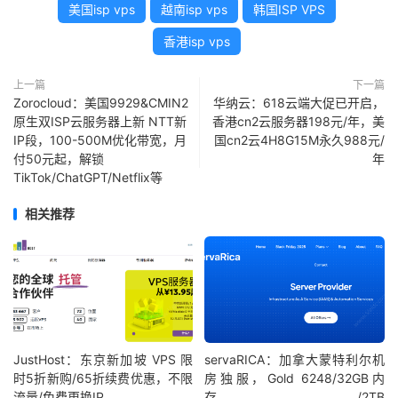
美国isp vps
越南isp vps
韩国ISP VPS
香港isp vps
上一篇
下一篇
Zorocloud：美国9929&CMIN2
华纳云：618云端大促已开启，
原生双ISP云服务器上新 NTT新
香港cn2云服务器198元/年，美
IP段，100-500M优化带宽，月
国cn2云4H8G15M永久988元/
付50元起，解锁
年
TikTok/ChatGPT/Netflix等
相关推荐
JustHost：东京新加坡 VPS 限
servaRICA：加拿大蒙特利尔机
时5折新购/65折续费优惠，不限
房独服，Gold 6248/32GB内
流量/免费更换IP
存/2TB