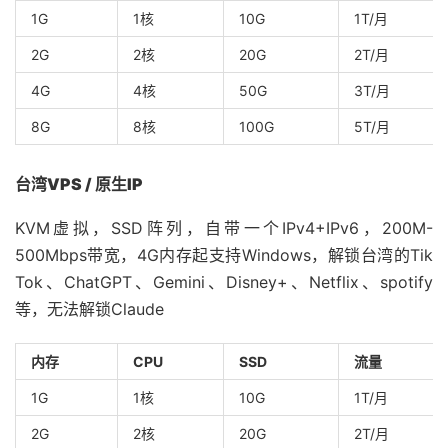
1G
1核
10G
1T/月
2G
2核
20G
2T/月
4G
4核
50G
3T/月
8G
8核
100G
5T/月
台湾VPS / 原生IP
KVM虚拟，SSD阵列，自带一个IPv4+IPv6，200M-
500Mbps带宽，4G内存起支持Windows，解锁台湾的Tik
Tok、ChatGPT、Gemini、Disney+、Netflix、spotify
等，无法解锁Claude
内存
CPU
SSD
流量
1G
1核
10G
1T/月
2G
2核
20G
2T/月