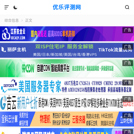
优乐评测网



综合信息
正文

广告
广告
广告
广告
广告
广告
广告