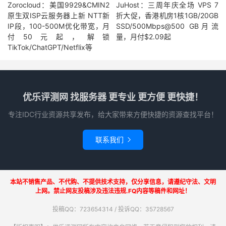
Zorocloud：美国9929&CMIN2
JuHost：三周年庆全场 VPS 7
原生双ISP云服务器上新 NTT新
折大促，香港机房1核1GB/20GB
IP段，100-500M优化带宽，月
SSD/500Mbps@500 GB月流
付50元起，解锁
量，月付$2.09起
TikTok/ChatGPT/Netflix等
优乐评测网 找服务器 更专业 更方便 更快捷！
专注IDC行业资源共享发布，给大家带来方便快捷的资源查找平台！
联系我们

本站不销售产品、不代购、不提供技术支持，仅分享信息，请遵纪守法、文明
上网。禁止网友投稿涉及违法违规.FQ内容等稿件和网址！
投稿QQ：723654314 / 投诉QQ：35728567