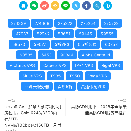









274339
274469
275222
275254
275722
47987
52942
53651
59445
59555
59570
59677
5折VPS
6.5折续费
60252
60535
6453
90344
Alpha Centauri
Arcturus VPS
Capella VPS
IPv4 VPS
Rigel VPS
Sirius VPS
TS35
TS50
Vega VPS
亚洲云服务器
首期5折
高速带宽VPS
上一篇
下一篇
servaRICA：加拿大蒙特利尔机
高防CDN测评：2026年全球最
房独服，Gold 6248/32GB内
佳高防CDN服务商推荐
存/2TB
NVMe/10Gbps@150TB，月付