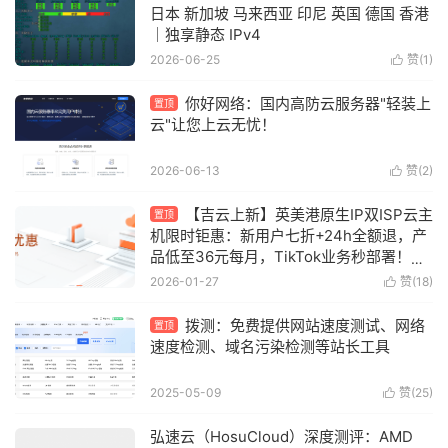
日本 新加坡 马来西亚 印尼 英国 德国 香港
｜独享静态 IPv4
2026-06-25
赞(
1
)

你好网络：国内高防云服务器"轻装上
置顶
云"让您上云无忧！
2026-06-13
赞(
2
)

【吉云上新】英美港原生IP双ISP云主
置顶
机限时钜惠：新用户七折+24h全额退，产
品低至36元每月，TikTok业务秒部署！含
测评
2026-01-27
赞(
18
)

拨测：免费提供网站速度测试、网络
置顶
速度检测、域名污染检测等站长工具
2025-05-09
赞(
25
)

弘速云（HosuCloud）深度测评：AMD