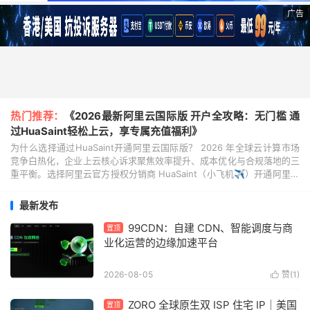
广告
热门推荐：
《2026最新阿里云国际版 开户全攻略：无门槛 通
过HuaSaint轻松上云，享专属充值福利》
为什么选择通过HuaSaint开通阿里云国际版？ 2026 年全球云计算市场
竞争白热化，企业上云核心诉求聚焦效率提升、成本优化与合规落地的三
重平衡。选择阿里云官方授权分销商 HuaSaint（小飞机✈️）开通阿里云
国际版，既能坐拥阿里云全球...
最新发布
99CDN：自建 CDN、智能调度与商
置顶
业化运营的边缘加速平台
2026-08-05
赞(
1
)

ZORO 全球原生双 ISP 住宅 IP｜美国
置顶