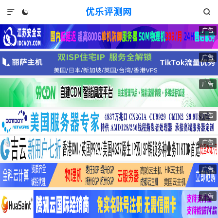
优乐评测网



广告
广告
广告
广告
广告
广告
广告