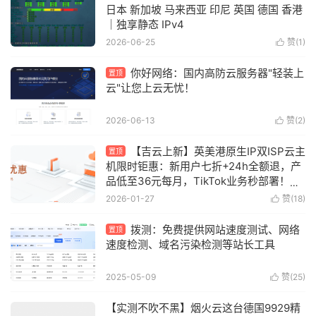
日本 新加坡 马来西亚 印尼 英国 德国 香港
｜独享静态 IPv4
2026-06-25
赞(
1
)

你好网络：国内高防云服务器"轻装上
置顶
云"让您上云无忧！
2026-06-13
赞(
2
)

【吉云上新】英美港原生IP双ISP云主
置顶
机限时钜惠：新用户七折+24h全额退，产
品低至36元每月，TikTok业务秒部署！含
测评
2026-01-27
赞(
18
)

拨测：免费提供网站速度测试、网络
置顶
速度检测、域名污染检测等站长工具
2025-05-09
赞(
25
)

【实测不吹不黑】烟火云这台德国9929精