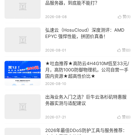
品服务器，到底能不能打？
2026-08-08
赞(
1
)

弘速云（HosuCloud）深度测评：AMD
EPYC 强悍性能，拼团价真香！
2026-08-01
赞(
0
)

★吐血推荐★高防云4H4G10M低至33元/
月，高防100G防御物理机，公司自营一手
国内资源★超高性价比★
2026-08-10
出海业务入门之选？巨牛云洛杉矶特惠服
务器实测与适配建议
2026-07-21
赞(
0
)

2026年最佳DDoS防护工具与服务推荐：