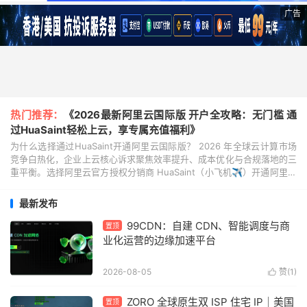
广告
热门推荐：
《2026最新阿里云国际版 开户全攻略：无门槛 通
过HuaSaint轻松上云，享专属充值福利》
为什么选择通过HuaSaint开通阿里云国际版？ 2026 年全球云计算市场
竞争白热化，企业上云核心诉求聚焦效率提升、成本优化与合规落地的三
重平衡。选择阿里云官方授权分销商 HuaSaint（小飞机✈️）开通阿里云
国际版，既能坐拥阿里云全球...
最新发布
99CDN：自建 CDN、智能调度与商
置顶
业化运营的边缘加速平台
2026-08-05
赞(
1
)

ZORO 全球原生双 ISP 住宅 IP｜美国
置顶