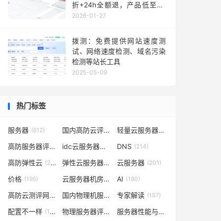
折+24h全额退，产品低至36
元每月，TikTok业务秒部署！
2026-01-27
含测评
拨测：免费提供网站速度测
试、网络速度检测、域名污染
检测等站长工具
2025-05-09
热门标签
服务器
国内高防云评测
轻量云服务器
(612)
(302)
(262)
高防服务器评测
idc云服务器评测
DNS
(232)
(223)
(214)
高防弹性云
弹性云服务器评测
云服务器
(210)
(209)
(201)
价格
云服务器机房评测
AI
(195)
(185)
(180)
高防云测评网
国内物理机服务器测评
专家解读
(169)
(165)
(157)
配置不一样
物理服务器评测
服务器性能与价格对比
(148)
(148)
(141)