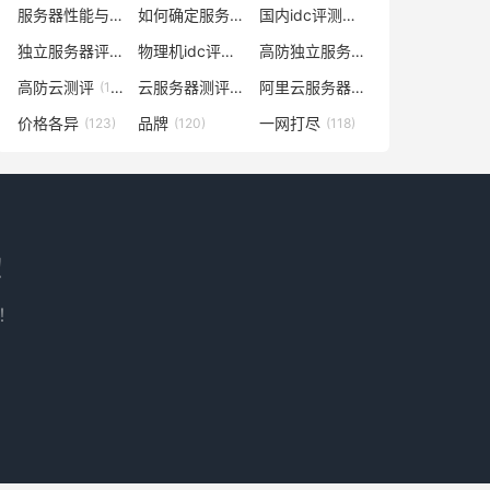
服务器性能与什么有关
如何确定服务器数量及配置
国内idc评测云服务器
(138)
(129)
(129)
独立服务器评测
物理机idc评测网
高防独立服务器评测
(128)
(128)
(128)
高防云测评
云服务器测评网
阿里云服务器多少钱一年
(128)
(127)
(127)
价格各异
品牌
一网打尽
(123)
(120)
(118)
！
！