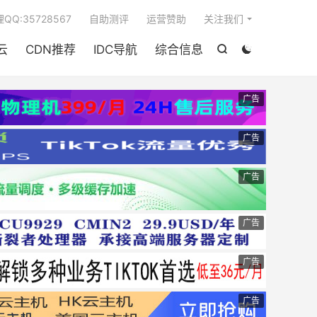

QQ:35728567
自助测评
运营赞助
关注我们
云
CDN推荐
IDC导航
综合信息


广告
广告
广告
广告
广告
广告