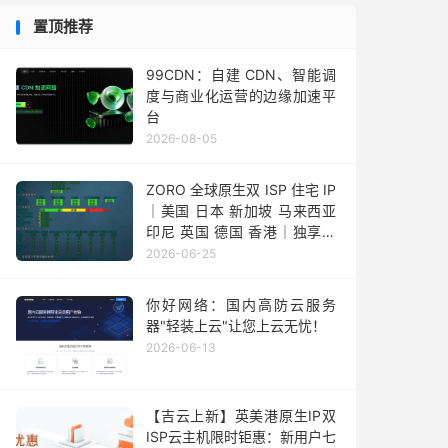
置顶推荐
99CDN：自建 CDN、智能调
度与商业化运营的边缘加速平
台
2026-08-05
ZORO 全球原生双 ISP 住宅 IP
｜美国 日本 新加坡 马来西亚
印尼 英国 德国 香港｜独享静
态 IPv4
2026-06-25
你好网络：国内高防云服务
器"轻装上云"让您上云无忧！
2026-06-13
【吉云上新】英美港原生IP双
ISP云主机限时钜惠：新用户七