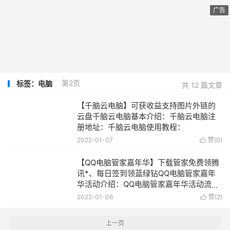
广告
第2页
标签：电脑
共 12 篇文章
【千脑云电脑】可获收益支持图片外链的
云盘千脑云电脑基本介绍：千脑云电脑注
册地址：千脑云电脑使用教程：
2022-01-07
赞(
0
)

【QQ电脑管家嘉年华】下载管家免费领腾
讯*、每日签到领蓝绿钻QQ电脑管家嘉年
华活动介绍：QQ电脑管家嘉年华活动流程
介绍：
2022-01-06
赞(
2
)

上一页