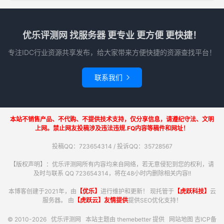
优乐评测网 找服务器 更专业 更方便 更快捷！
专注IDC行业资源共享发布，给大家带来方便快捷的资源查找平台！
联系我们

本站不销售产品、不代购、不提供技术支持，仅分享信息，请遵纪守法、文明
上网。禁止网友投稿涉及违法违规.FQ内容等稿件和网址！
投稿QQ：723654314 / 投诉QQ：35728567
【版权声明】：优乐评测网所有内容均来自网络，若无意侵犯到您的权利，请
及时与联系 QQ 723654314，将在48小时内删除相关内容!!
本博客创建于2021年，由
【优乐】
进行维护和更新！ 现托管于
【虎跃科技】
云
服务器。 由
【虎跃云】友情提供
提供SEO优化支持！
© 2010-2026
优乐评测网
本站主题由
themebetter
提供
网站地图
吉ICP备