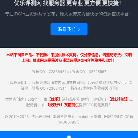
优乐评测网 找服务器 更专业 更方便 更快捷！
专注IDC行业资源共享发布，给大家带来方便快捷的资源查找平台！
联系我们

本站不销售产品、不代购、不提供技术支持，仅分享信息，请遵纪守法、文明
上网。禁止网友投稿涉及违法违规.FQ内容等稿件和网址！
投稿QQ：723654314 / 投诉QQ：35728567
【版权声明】：优乐评测网所有内容均来自网络，若无意侵犯到您的权利，请
及时与联系 QQ 723654314，将在48小时内删除相关内容!!
本博客创建于2021年，由
【优乐】
进行维护和更新！ 现托管于
【虎跃科技】
云
服务器。 由
【虎跃云】友情提供
提供SEO优化支持！
© 2010-2026
优乐评测网
本站主题由
themebetter
提供
网站地图
吉ICP备
14005785号