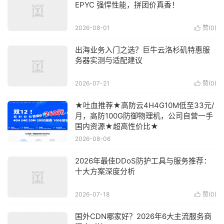
EPYC 强悍性能，拼团价真香！
2026-08-01
赞(
0
)

出海业务入门之选？巨牛云洛杉矶特惠服
务器实测与适配建议
2026-07-21
赞(
0
)

★吐血推荐★高防云4H4G10M低至33元/
月，高防100G防御物理机，公司自营一手
国内资源★超高性价比★
2026-08-06
2026年最佳DDoS防护工具与服务推荐：
十大方案深度分析
2026-07-18
赞(
0
)

国外CDN哪家好？2026年6大主流服务商