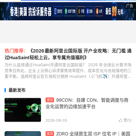
广告
热门推荐：
《2026最新阿里云国际版 开户全攻略：无门槛 通
过HuaSaint轻松上云，享专属充值福利》
为什么选择通过HuaSaint开通阿里云国际版？ 2026 年全球云计算市场
竞争白热化，企业上云核心诉求聚焦效率提升、成本优化与合规落地的三
重平衡。选择阿里云官方授权分销商 HuaSaint（小飞机✈️）开通阿里云
国际版，既能坐拥阿里云全球...
最新发布
99CDN：自建 CDN、智能调度与商
置顶
业化运营的边缘加速平台
2026-08-05
赞(
1
)

ZORO 全球原生双 ISP 住宅 IP｜美国
置顶