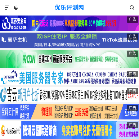
优乐评测网



广告
广告
广告
广告
广告
广告
广告