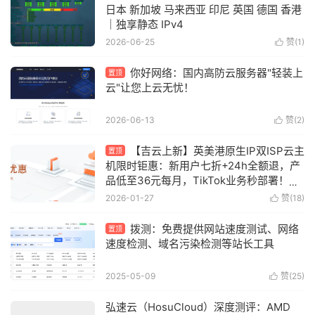
日本 新加坡 马来西亚 印尼 英国 德国 香港
｜独享静态 IPv4
2026-06-25
赞(
1
)

你好网络：国内高防云服务器"轻装上
置顶
云"让您上云无忧！
2026-06-13
赞(
2
)

【吉云上新】英美港原生IP双ISP云主
置顶
机限时钜惠：新用户七折+24h全额退，产
品低至36元每月，TikTok业务秒部署！含
测评
2026-01-27
赞(
18
)

拨测：免费提供网站速度测试、网络
置顶
速度检测、域名污染检测等站长工具
2025-05-09
赞(
25
)

弘速云（HosuCloud）深度测评：AMD