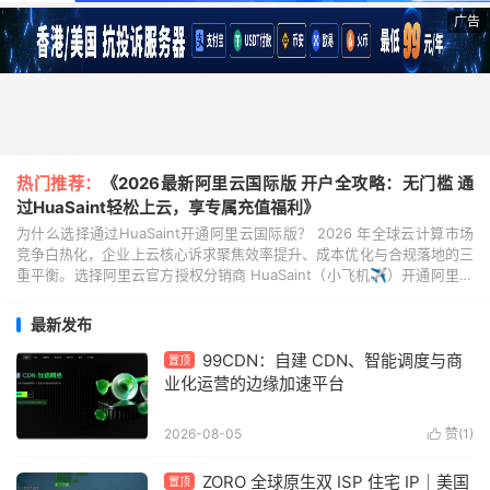
广告
热门推荐：
《2026最新阿里云国际版 开户全攻略：无门槛 通
过HuaSaint轻松上云，享专属充值福利》
为什么选择通过HuaSaint开通阿里云国际版？ 2026 年全球云计算市场
竞争白热化，企业上云核心诉求聚焦效率提升、成本优化与合规落地的三
重平衡。选择阿里云官方授权分销商 HuaSaint（小飞机✈️）开通阿里云
国际版，既能坐拥阿里云全球...
最新发布
99CDN：自建 CDN、智能调度与商
置顶
业化运营的边缘加速平台
2026-08-05
赞(
1
)

ZORO 全球原生双 ISP 住宅 IP｜美国
置顶