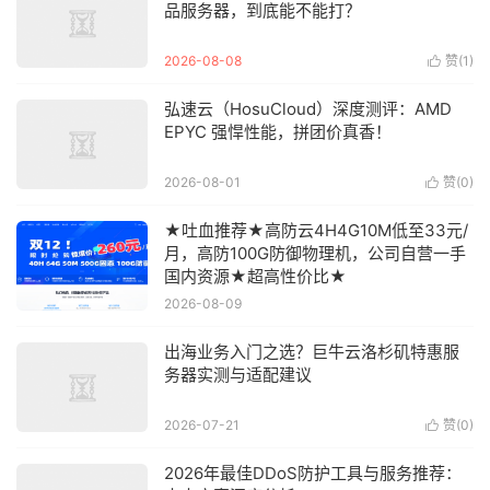
品服务器，到底能不能打？
2026-08-08
赞(
1
)

弘速云（HosuCloud）深度测评：AMD
EPYC 强悍性能，拼团价真香！
2026-08-01
赞(
0
)

★吐血推荐★高防云4H4G10M低至33元/
月，高防100G防御物理机，公司自营一手
国内资源★超高性价比★
2026-08-09
出海业务入门之选？巨牛云洛杉矶特惠服
务器实测与适配建议
2026-07-21
赞(
0
)

2026年最佳DDoS防护工具与服务推荐：