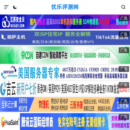
优乐评测网



广告
广告
广告
广告
广告
广告
广告