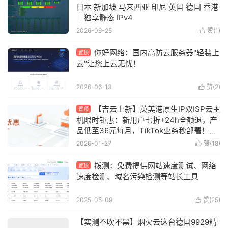
日本 新加坡 马来西亚 印尼 英国 德国 香港
｜独享静态 IPv4
2026-06-25
赞(
1
)

你好网络：国内高防云服务器"轻装上
置顶
云"让您上云无忧！
2026-06-13
赞(
2
)

【吉云上新】英美港原生IP双ISP云主
置顶
机限时钜惠：新用户七折+24h全额退，产
品低至36元每月，TikTok业务秒部署！含
测评
2026-01-27
赞(
18
)

拨测：免费提供网站速度测试、网络
置顶
速度检测、域名污染检测等站长工具
2025-05-09
赞(
25
)

【实测不吹不黑】烟火云这台德国9929精