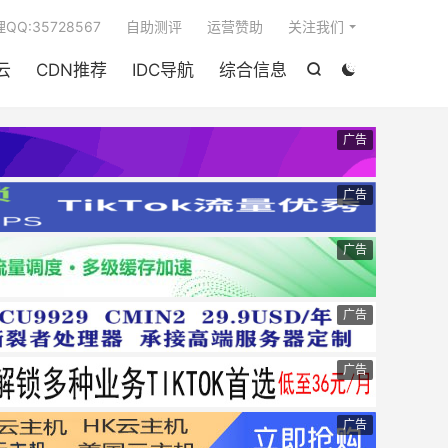

QQ:35728567
自助测评
运营赞助
关注我们
云
CDN推荐
IDC导航
综合信息


广告
广告
广告
广告
广告
广告