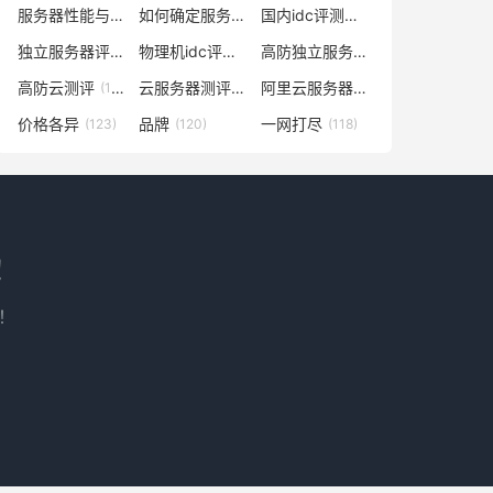
服务器性能与什么有关
如何确定服务器数量及配置
国内idc评测云服务器
(138)
(129)
(129)
独立服务器评测
物理机idc评测网
高防独立服务器评测
(128)
(128)
(128)
高防云测评
云服务器测评网
阿里云服务器多少钱一年
(128)
(127)
(127)
价格各异
品牌
一网打尽
(123)
(120)
(118)
！
！