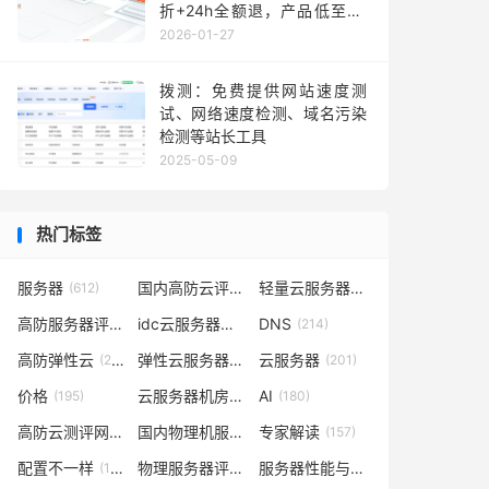
折+24h全额退，产品低至36
元每月，TikTok业务秒部署！
2026-01-27
含测评
拨测：免费提供网站速度测
试、网络速度检测、域名污染
检测等站长工具
2025-05-09
热门标签
服务器
国内高防云评测
轻量云服务器
(612)
(302)
(262)
高防服务器评测
idc云服务器评测
DNS
(232)
(223)
(214)
高防弹性云
弹性云服务器评测
云服务器
(210)
(209)
(201)
价格
云服务器机房评测
AI
(195)
(185)
(180)
高防云测评网
国内物理机服务器测评
专家解读
(169)
(165)
(157)
配置不一样
物理服务器评测
服务器性能与价格对比
(148)
(148)
(141)