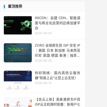
置顶推荐
99CDN：自建 CDN、智能调
度与商业化运营的边缘加速平
台
2026-08-05
ZORO 全球原生双 ISP 住宅 IP
｜美国 日本 新加坡 马来西亚
印尼 英国 德国 香港｜独享静
态 IPv4
2026-06-25
你好网络：国内高防云服务
器"轻装上云"让您上云无忧！
2026-06-13
【吉云上新】英美港原生IP双
ISP云主机限时钜惠：新用户七