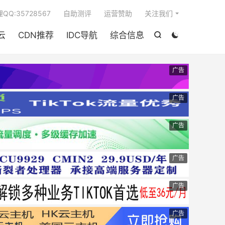

QQ:35728567
自助测评
运营赞助
关注我们
云
CDN推荐
IDC导航
综合信息


广告
广告
广告
广告
广告
广告