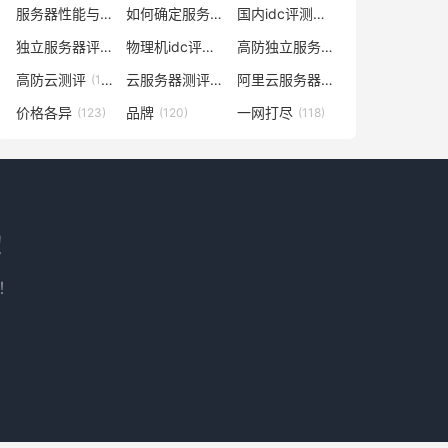
服务器性能与什么有关
如何确定服务器数量及配置
国内idc评测云服务器
(138)
(129)
(129)
独立服务器评测
物理机idc评测网
高防独立服务器评测
(128)
(128)
(128)
高防云测评
云服务器测评网
阿里云服务器多少钱一年
(128)
(127)
(127)
价格各异
品牌
一网打尽
(123)
(120)
(118)
！
！