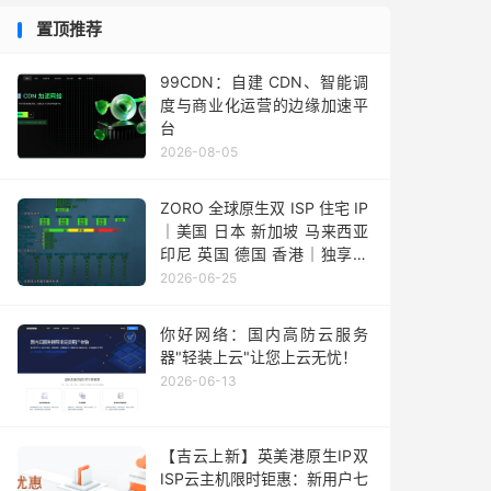
置顶推荐
99CDN：自建 CDN、智能调
度与商业化运营的边缘加速平
台
2026-08-05
ZORO 全球原生双 ISP 住宅 IP
｜美国 日本 新加坡 马来西亚
印尼 英国 德国 香港｜独享静
态 IPv4
2026-06-25
你好网络：国内高防云服务
器"轻装上云"让您上云无忧！
2026-06-13
【吉云上新】英美港原生IP双
ISP云主机限时钜惠：新用户七