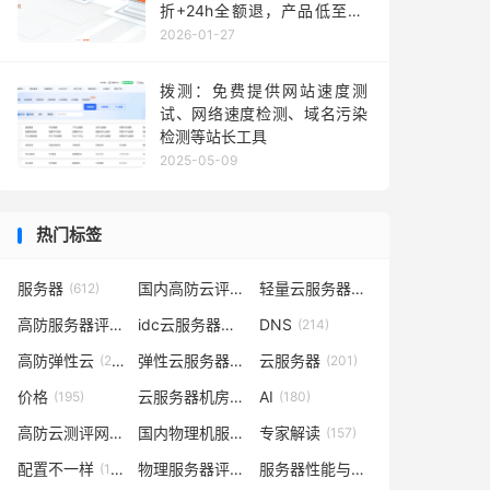
折+24h全额退，产品低至36
元每月，TikTok业务秒部署！
2026-01-27
含测评
拨测：免费提供网站速度测
试、网络速度检测、域名污染
检测等站长工具
2025-05-09
热门标签
服务器
国内高防云评测
轻量云服务器
(612)
(302)
(262)
高防服务器评测
idc云服务器评测
DNS
(232)
(223)
(214)
高防弹性云
弹性云服务器评测
云服务器
(210)
(209)
(201)
价格
云服务器机房评测
AI
(195)
(185)
(180)
高防云测评网
国内物理机服务器测评
专家解读
(169)
(165)
(157)
配置不一样
物理服务器评测
服务器性能与价格对比
(148)
(148)
(141)