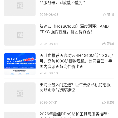
品服务器，到底能不能打？
2026-08-08
赞(
1
)

弘速云（HosuCloud）深度测评：AMD
EPYC 强悍性能，拼团价真香！
2026-08-01
赞(
0
)

★吐血推荐★高防云4H4G10M低至33元/
月，高防100G防御物理机，公司自营一手
国内资源★超高性价比★
2026-08-10
出海业务入门之选？巨牛云洛杉矶特惠服
务器实测与适配建议
2026-07-21
赞(
0
)

2026年最佳DDoS防护工具与服务推荐：