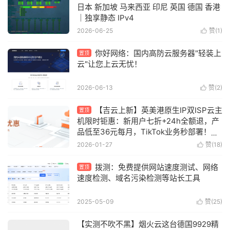
日本 新加坡 马来西亚 印尼 英国 德国 香港
｜独享静态 IPv4
2026-06-25
赞(
1
)

你好网络：国内高防云服务器"轻装上
置顶
云"让您上云无忧！
2026-06-13
赞(
2
)

【吉云上新】英美港原生IP双ISP云主
置顶
机限时钜惠：新用户七折+24h全额退，产
品低至36元每月，TikTok业务秒部署！含
测评
2026-01-27
赞(
18
)

拨测：免费提供网站速度测试、网络
置顶
速度检测、域名污染检测等站长工具
2025-05-09
赞(
25
)

【实测不吹不黑】烟火云这台德国9929精