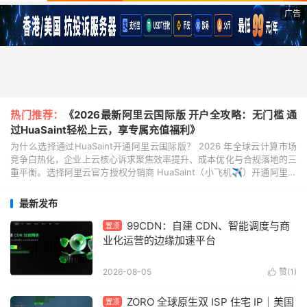
广告
热门推荐：
《2026最新阿里云国际版 开户全攻略：无门槛 通
过HuaSaint轻松上云，享专属充值福利》
为什么选择通过HuaSaint开通阿里云国际版？ 2026 年全球云计算市场
竞争白热化，企业上云核心诉求聚焦效率提升、成本优化与合规落地的三
重平衡。选择阿里云官方授权分销商 HuaSaint（小飞机✈️）开通阿里云
国际版，既能坐拥阿里云全球...
最新发布
99CDN：自建 CDN、智能调度与商
置顶
业化运营的边缘加速平台
2026-08-05
赞(
1
)

ZORO 全球原生双 ISP 住宅 IP｜美国
置顶