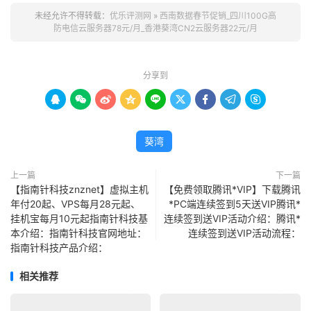
未经允许不得转载：
优乐评测网
»
西南数据春节促销_四川100G高
防电信云服务器78元/月_香港葵湾CN2云服务器22元/月
分享到









葵湾
上一篇
下一篇
【指南针科技znznet】虚拟主机
【免费领取腾讯*VIP】下载腾讯
年付20起、VPS每月28元起、
*PC端连续签到5天送VIP腾讯*
挂机宝每月10元起指南针科技基
连续签到送VIP活动介绍：腾讯*
本介绍：指南针科技官网地址：
连续签到送VIP活动流程：
指南针科技产品介绍：
相关推荐