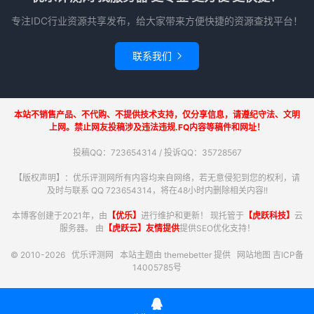
专注IDC行业资源共享发布，给大家带来方便快捷的资源查找平台！
联系我们

本站不销售产品、不代购、不提供技术支持，仅分享信息，请遵纪守法、文明
上网。禁止网友投稿涉及违法违规.FQ内容等稿件和网址！
投稿QQ：723654314 / 投诉QQ：35728567
【版权声明】：优乐评测网所有内容均来自网络，若无意侵犯到您的权利，请
及时与联系 QQ 723654314，将在48小时内删除相关内容!!
本博客创建于2021年，由
【优乐】
进行维护和更新！ 现托管于
【虎跃科技】
云
服务器。 由
【虎跃云】友情提供
提供SEO优化支持！
© 2010-2026
优乐评测网
本站主题由
themebetter
提供
网站地图
吉ICP备
14005785号
