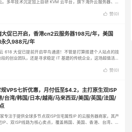
。多年技术沉淀加上自研 KVM 云平台，旗下海外云服务器、物
拉满，高配英特尔处理器 + CN2 GIA 高速网络，使...
赞(
0
)

端大促已开启，香港cn2云服务器198元/年，美国
M永久988元/年
华纳云 618 大促已提前开启早鸟通道！不管是打算搭建个人站点的技
段的创业团队，还是寻求稳定 IT 基建的传统企业，这场超值活动
全梯度云服务器，从高性价比入门机型到高性能高配版本一...
赞(
0
)

：常规VPS七折优惠，月付低至$4.2，主打原生双ISP
/台湾/韩国/日本/越南/马来西亚/美国/英国/法国/
点
一家专注于提供全球多节点双ISP住宅属性IP 的云服务器商家，其产
宅IP、双ISP线路为核心卖点，覆盖韩国、美国、香港、台湾、日
英国、法国、德国、西班牙等多个热门地区。 非常适合...