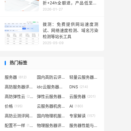
折+24h全额退，产品低至36
元每月，TikTok业务秒部署！
2026-01-27
含测评
拨测：免费提供网站速度测
试、网络速度检测、域名污染
检测等站长工具
2025-05-09
热门标签
服务器
国内高防云评测
轻量云服务器
(612)
(302)
(262)
高防服务器评测
idc云服务器评测
DNS
(232)
(223)
(214)
高防弹性云
弹性云服务器评测
云服务器
(210)
(209)
(201)
价格
云服务器机房评测
AI
(195)
(185)
(180)
高防云测评网
国内物理机服务器测评
专家解读
(169)
(165)
(157)
配置不一样
物理服务器评测
服务器性能与价格对比
(148)
(148)
(141)