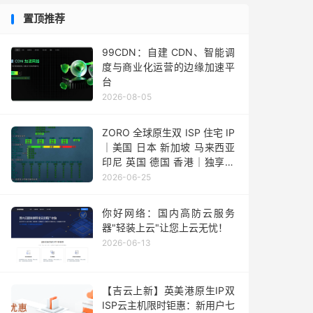
置顶推荐
99CDN：自建 CDN、智能调
度与商业化运营的边缘加速平
台
2026-08-05
ZORO 全球原生双 ISP 住宅 IP
｜美国 日本 新加坡 马来西亚
印尼 英国 德国 香港｜独享静
态 IPv4
2026-06-25
你好网络：国内高防云服务
器"轻装上云"让您上云无忧！
2026-06-13
【吉云上新】英美港原生IP双
ISP云主机限时钜惠：新用户七