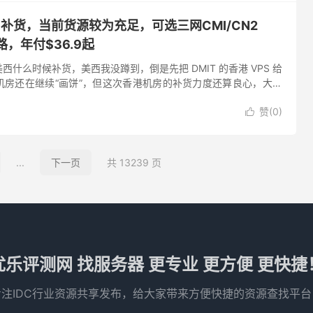
PS补货，当前货源较为充足，可选三网CMI/CN2
路，年付$36.9起
什么时候补货，美西我没蹲到，倒是先把 DMIT 的香港 VPS 给
机房还在继续“画饼”，但这次香港机房的补货力度还算良心，大部
状态。如果你正准备入手，先别盲目下单，DMIT 香港这...
赞(
0
)

...
下一页
共 13239 页
优乐评测网 找服务器 更专业 更方便 更快捷
专注IDC行业资源共享发布，给大家带来方便快捷的资源查找平台