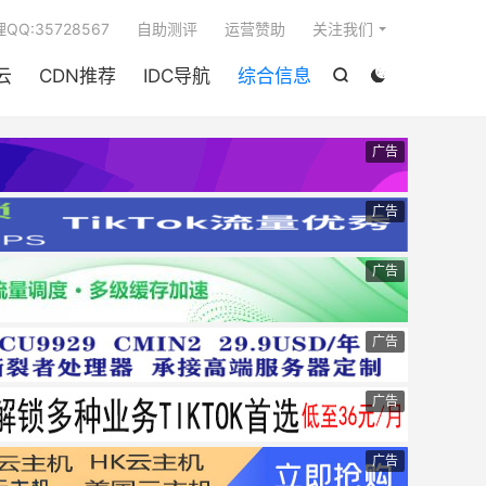

QQ:35728567
自助测评
运营赞助
关注我们
云
CDN推荐
IDC导航
综合信息


广告
广告
广告
广告
广告
广告