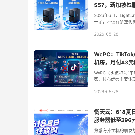
$57，新加坡独
2026年6月，Lig
十足，不仅有多重优
行。本次重点推荐美国圣何
2026-05-28
WePC：TikT
机房，月付43元
WePC（也被称为“车
家，核心优势主要体现
量原生IP、家宽IP（住宅
2026-05-28
衡天云：618夏
服务器低至296
熟悉海外主机的朋友想