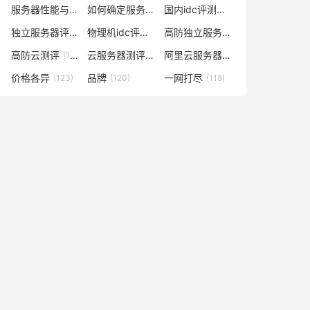
服务器性能与什么有关
如何确定服务器数量及配置
国内idc评测云服务器
(138)
(129)
(129)
独立服务器评测
物理机idc评测网
高防独立服务器评测
(128)
(128)
(128)
高防云测评
云服务器测评网
阿里云服务器多少钱一年
(128)
(127)
(127)
价格各异
品牌
一网打尽
(123)
(120)
(118)