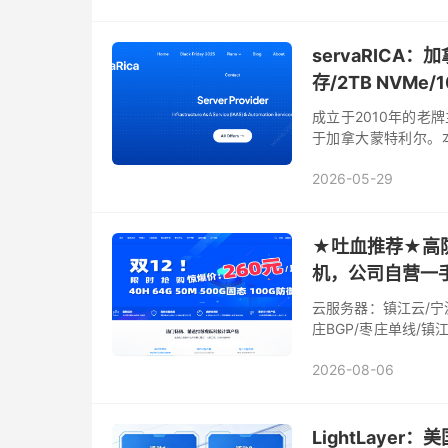
servaRICA：
存/2TB NVMe
成立于2010年的老牌
于加拿大蒙特利尔。本次重点
能系列，以及 Baboon / 
2026-05-29
★吐血推荐★高防
机，公司自营一
云服务器：镇江云/宁
庄BGP/枣庄单线/镇江
绍兴BGP/国外物理机
2026-08-06
LightLayer