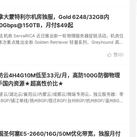
加拿大蒙特利尔机房独服，Gold 6248/32GB内
/10Gbps@150TB，月付$49起
主机商 ServaRICA 近日推出新一轮物理服务器促销活动，机房位
推出全新 Golden Retriever 轻量系列、Greyhound 高性
Buffalo...
赞(
0
)

云4H4G10M低至33元/月，高防100G防御物理
手国内资源★超高性价比★
波云/湖北云/襄阳云/内蒙云/成都云/微端专用云，独立服务器：枣
BGP/镇江单线/扬州BGP/宿迁BGP/台州BGP/杭州BGP/温州BGP/
：美国圣何塞E5-2660/16G/50M优化带宽，独服月付