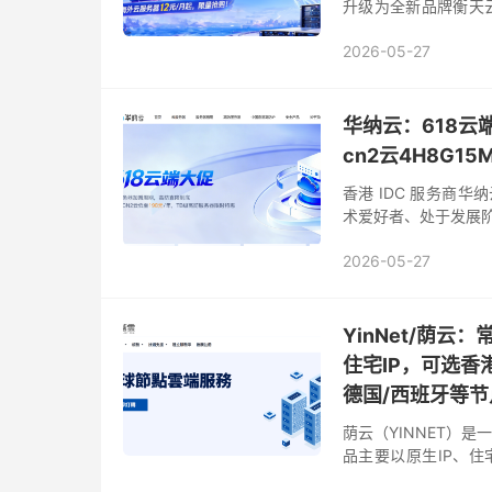
升级为全新品牌衡天云
理裸机、虚拟主机稳定性
2026-05-27
华纳云：618云
cn2云4H8G15
香港 IDC 服务商
术爱好者、处于发展阶
都值得把握。活动覆盖
2026-05-27
YinNet/荫云
住宅IP，可选香港
德国/西班牙等节
荫云（YINNET）是
品主要以原生IP、住
本、越南、马来西亚、