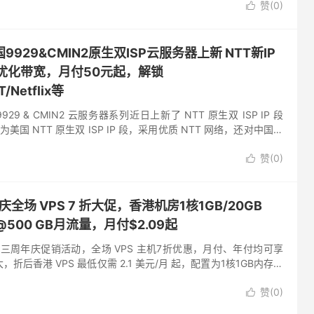
赞(
0
)

美国9929&CMIN2原生双ISP云服务器上新 NTT新IP
0M优化带宽，月付50元起，解锁
T/Netflix等
国9929 & CMIN2 云服务器系列近日上新了 NTT 原生双 ISP IP 段
x），为美国 NTT 原生双 ISP IP 段，采用优质 NTT 网络，还对中国电
赞(
0
)

庆全场 VPS 7 折大促，香港机房1核1GB/20GB
s@500 GB月流量，月付$2.09起
推出三周年庆促销活动，全场 VPS 主机7折优惠，月付、年付均可享
折后香港 VPS 最低仅需 2.1 美元/月 起，配置为1核1GB内存、
Mbps@500 GB月流量，...
赞(
0
)
