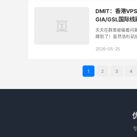
DMIT：香港V
GIA/GSL国际线
天天在群里被催着问美西
蹲到了！虽然洛杉矶
分套餐目前都处于有货
2026-05-25
1
2
3
4