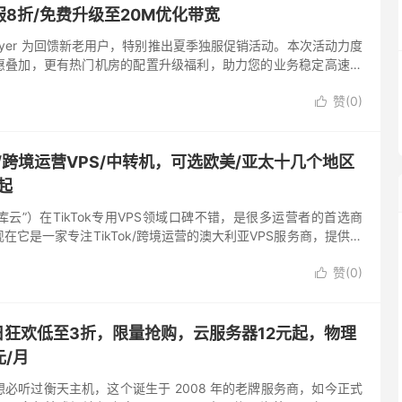
服8折/免费升级至20M优化带宽
htLayer 为回馈新老用户，特别推出夏季独服促销活动。本次活动力度
惠叠加，更有热门机房的配置升级福利，助力您的业务稳定高速运
塞机房 E5-2660/16G 独服，优惠后月付...
赞(
0
)

ok/跨境运营VPS/中转机，可选欧美/亚太十几个地区
起
库云”）在TikTok专用VPS领域口碑不错，是很多运营者的首选商
在它是一家专注TikTok/跨境运营的澳大利亚VPS服务商，提供大
IP） 和 双ISP IP服务器，这些I...
赞(
0
)

日狂欢低至3折，限量抢购，云服务器12元起，物理
元/月
必听过衡天主机，这个诞生于 2008 年的老牌服务商，如今正式