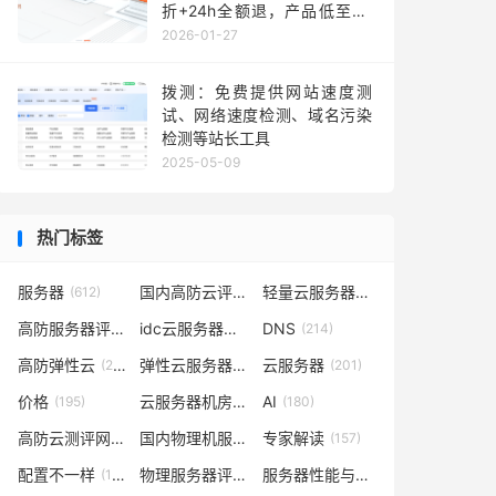
折+24h全额退，产品低至36
元每月，TikTok业务秒部署！
2026-01-27
含测评
拨测：免费提供网站速度测
试、网络速度检测、域名污染
检测等站长工具
2025-05-09
热门标签
服务器
国内高防云评测
轻量云服务器
(612)
(302)
(262)
高防服务器评测
idc云服务器评测
DNS
(232)
(223)
(214)
高防弹性云
弹性云服务器评测
云服务器
(210)
(209)
(201)
价格
云服务器机房评测
AI
(195)
(185)
(180)
高防云测评网
国内物理机服务器测评
专家解读
(169)
(165)
(157)
配置不一样
物理服务器评测
服务器性能与价格对比
(148)
(148)
(141)