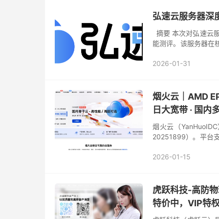
弘速云服务器深
摘要 本次对弘速云服务
能测评。该服务器在核心
CPU和32GB内存，性
2026-01-31
烟火云｜AMD EPY
日大宽带 · 国内
烟火云（YanHuoI
20251899）。平台
约 10 分钟，保障使...
2026-01-15
虎跃科技-高防物
特价中，VIP特