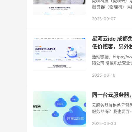
虎跃科技（虎跃云）是
服务器（物理机）高
川，山东,江苏,浙
2025-09-07
动，云服...
星河云idc 成
低价揽客，另外独
活动链接：https://w
限公司 增值电信营业许可证：
2025-08-18
同一台云服务器，
云服务器价格差异背后
服务器吗？我也要弄
他把配置发过来对一
2025-06-30
点、...