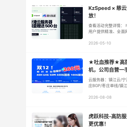
KzSpeed 
放！
查看活动完整详情： http
用户提供精准、全面网
智能分析技术，让网络质
2026-05-10
★吐血推荐★高防
机，公司自营一
云服务器：镇江云/宁
庄BGP/枣庄单线/镇江
绍兴BGP/国外物理机
2026-08-08
虎跃科技-高防服
更优惠！