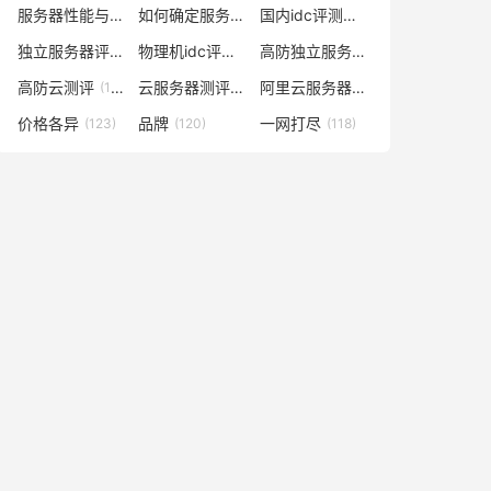
服务器性能与什么有关
如何确定服务器数量及配置
国内idc评测云服务器
(138)
(129)
(129)
独立服务器评测
物理机idc评测网
高防独立服务器评测
(128)
(128)
(128)
高防云测评
云服务器测评网
阿里云服务器多少钱一年
(128)
(127)
(127)
价格各异
品牌
一网打尽
(123)
(120)
(118)