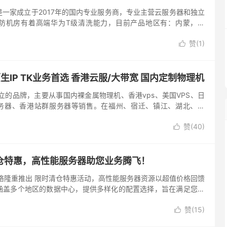
一家成立于2017年的国内专业服务商，专业主营云服务器和独立
防机房有着高端华为T级清洗能力，目前产品地区有：内蒙，四
江等多地区云服务器和独立服务器，今天虎跃云给大家带来了优惠活
赞(
1
)

生IP TK业务首选 香港云服/大带宽 国内定制物理机
成立的品牌，主要从事国内裸金属物理机、香港vps、美国VPS、日
服务器、香港站群服务器等销售。在福州、宿迁、镇江、湖北、香
公司产品全部采用KVM虚拟化架构。目前，融兴云机提供十堰、福
赞(
40
)

仓特惠，高性能服务器助您业务腾飞！
络隆重推出 限时清仓特惠活动，高性能服务器资源以超值价格回馈
涵盖多个地区的数据中心，提供多样化的配置选择，旨在满足您不
惠机型数量有限，售完即止，请务必把握良机，在 ...
赞(
15
)
