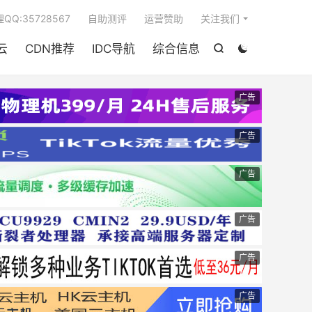

QQ:35728567
自助测评
运营赞助
关注我们
云
CDN推荐
IDC导航
综合信息


广告
广告
广告
广告
广告
广告