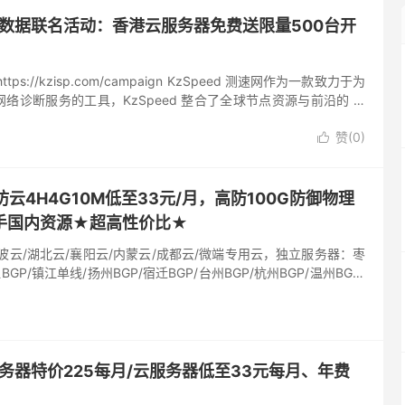
× 慈云数据联名活动：香港云服务器免费送限量500台开
s://kzisp.com/campaign KzSpeed 测速网作为一款致力于为
络诊断服务的工具，KzSpeed 整合了全球节点资源与前沿的 AI
量 “一目了然”。...
赞(
0
)

云4H4G10M低至33元/月，高防100G防御物理
手国内资源★超高性价比★
波云/湖北云/襄阳云/内蒙云/成都云/微端专用云，独立服务器：枣
BGP/镇江单线/扬州BGP/宿迁BGP/台州BGP/杭州BGP/温州BGP/
务器特价225每月/云服务器低至33元每月、年费