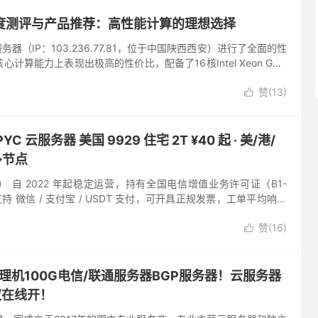
度测评与产品推荐：高性能计算的理想选择
器（IP：103.236.77.81，位于中国陕西西安）进行了全面的性
计算能力上表现出极高的性价比，配备了16核Intel Xeon Gold
能释放优秀。网...
赞(
13
)

C 云服务器 美国 9929 住宅 2T ¥40 起 · 美/港/
多节点
DC） 自 2022 年起稳定运营，持有全国电信增值业务许可证（B1-
支持 微信 / 支付宝 / USDT 支付，可开具正规发票，工单平均响应
赞(
16
)

理机100G电信/联通服务器BGP服务器！云服务器
权在线开！