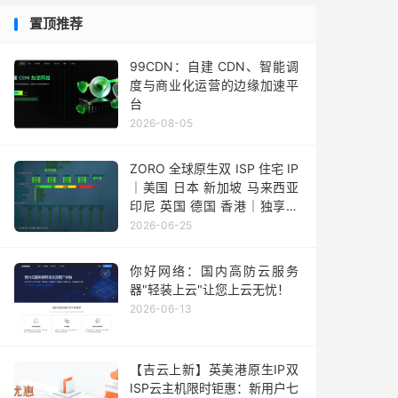
置顶推荐
99CDN：自建 CDN、智能调
度与商业化运营的边缘加速平
台
2026-08-05
ZORO 全球原生双 ISP 住宅 IP
｜美国 日本 新加坡 马来西亚
印尼 英国 德国 香港｜独享静
态 IPv4
2026-06-25
你好网络：国内高防云服务
器"轻装上云"让您上云无忧！
2026-06-13
【吉云上新】英美港原生IP双
ISP云主机限时钜惠：新用户七