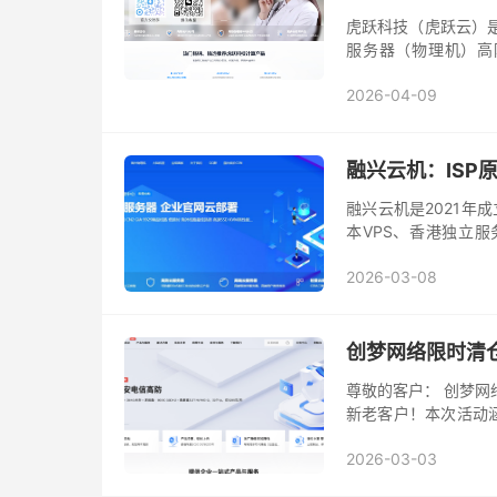
虎跃科技（虎跃云）是
服务器（物理机）高
川，山东,江苏,浙
2026-04-09
动，云服...
融兴云机：ISP原
融兴云机是2021年
本VPS、香港独立
港、美国设有机房。
2026-03-08
州...
创梦网络限时清
尊敬的客户： 创梦网
新老客户！本次活动
同的业务需求。所有优
2026-03-03