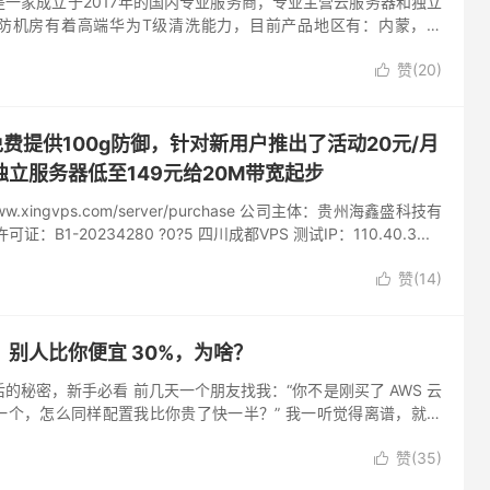
一家成立于2017年的国内专业服务商，专业主营云服务器和独立
防机房有着高端华为T级清洗能力，目前产品地区有：内蒙，四
江等多地区云服务器和独立服务器，今天虎跃云给大家带来了优惠活
赞(
20
)

都免费提供100g防御，针对新用户推出了活动20元/月
立服务器低至149元给20M带宽起步
ww.xingvps.com/server/purchase 公司主体：贵州海鑫盛科技有
B1-20234280 ?0?5 四川成都VPS 测试IP：110.40.3...
赞(
14
)

别人比你便宜 30%，为啥？
的秘密，新手必看 前几天一个朋友找我：“你不是刚买了 AWS 云
一个，怎么同样配置我比你贵了快一半？” 我一听觉得离谱，就让
下。 结果发现，我们两个买的是同一家云平台、同一个地区节
赞(
35
)
