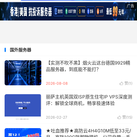
广告
国外服务器
【实测不吹不黑】烟火云这台德国9929精
品服务器，到底能不能打？
2026-08-08
赞(
1
)

丽萨主机英国双ISP原生住宅IP VPS深度测
评：解锁全球商机，畅享极速体验
2026-02-27
赞(
15
)

★吐血推荐★高防云4H4G10M低至33元/