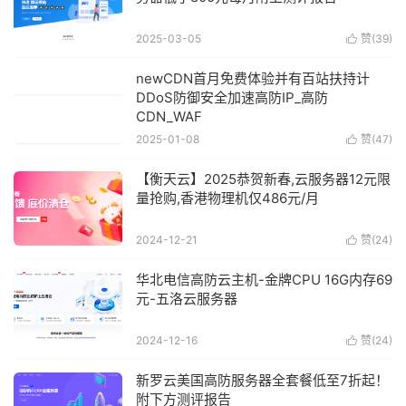
2025-03-05
赞(
39
)

newCDN首月免费体验并有百站扶持计
DDoS防御安全加速高防IP_高防
CDN_WAF
2025-01-08
赞(
47
)

【衡天云】2025恭贺新春,云服务器12元限
量抢购,香港物理机仅486元/月
2024-12-21
赞(
24
)

华北电信高防云主机-金牌CPU 16G内存69
元-五洛云服务器
2024-12-16
赞(
24
)

新罗云美国高防服务器全套餐低至7折起！
附下方测评报告