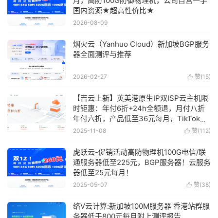
月，高防100G防御物理机，公司自营一手
国内资源★超高性价比★
2026-08-09
烟火云（Yanhuo Cloud）新加坡BGP服务
器全面测评与推荐
2026-02-27
赞(
15
)

【吉云上新】英美港原生IP双ISP云主机限
时钜惠：年付6折+24h全额退，月付八折
年付六折，产品低至36元每月，TikTok业
务秒部署！含测评
2025-11-08
赞(
112
)

虎跃云-促销活动高防物理机100G电信/联
通服务器低至225元，BGP服务器！云服务
器低至25元每月！
2025-05-07
赞(
38
)

络V云计算:新加坡100M服务器 香港站群服
务器低于800元每月附上测评报告