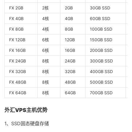
FX 2GB
2核
2GB
30GB SSD
FX 4GB
4核
4GB
60GB SSD
FX 8GB
4核
8GB
100GB SSD
FX 12GB
6核
12GB
150GB SSD
FX 16GB
6核
16GB
200GB SSD
FX 24GB
8核
24GB
300GB SSD
FX 32GB
8核
32GB
400GB SSD
FX 48GB
8核
48GB
500GB SSD
FX 64GB
8核
64GB
700GB SSD
外汇VPS主机优势
1、SSD固态硬盘存储