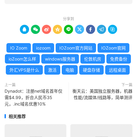
分享到









IO Zoom
iozoom
IOZoom官方网站
IOZoom官网
ioZoom怎么样
windows服务器
伦敦机房
免费备份
外汇VPS是什么
激活
电脑
硬盘存储
远程桌面
上一篇
下一篇
Dynadot：注册net域名首年仅
衡天云：美国独立服务器，机器
需$4.99，折合人民币35
性能/流媒体/线路等，简单测评
元，.inc域名优惠10%
相关推荐