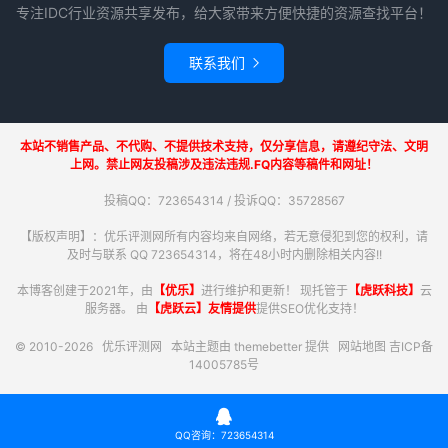
专注IDC行业资源共享发布，给大家带来方便快捷的资源查找平台！
联系我们

本站不销售产品、不代购、不提供技术支持，仅分享信息，请遵纪守法、文明
上网。禁止网友投稿涉及违法违规.FQ内容等稿件和网址！
投稿QQ：723654314 / 投诉QQ：35728567
【版权声明】：优乐评测网所有内容均来自网络，若无意侵犯到您的权利，请
及时与联系 QQ 723654314，将在48小时内删除相关内容!!
本博客创建于2021年，由
【优乐】
进行维护和更新！ 现托管于
【虎跃科技】
云
服务器。 由
【虎跃云】友情提供
提供SEO优化支持！
© 2010-2026
优乐评测网
本站主题由
themebetter
提供
网站地图
吉ICP备
14005785号

QQ咨询：723654314