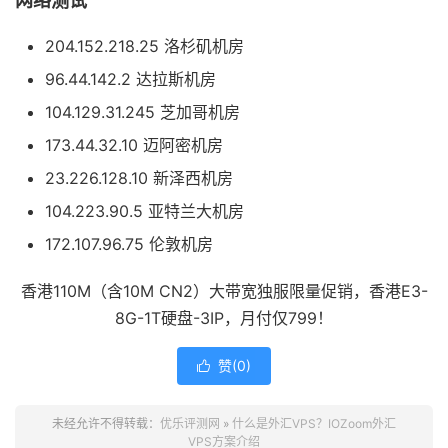
网络测试
204.152.218.25 洛杉矶机房
96.44.142.2 达拉斯机房
104.129.31.245 芝加哥机房
173.44.32.10 迈阿密机房
23.226.128.10 新泽西机房
104.223.90.5 亚特兰大机房
172.107.96.75 伦敦机房
香港110M（含10M CN2）大带宽独服限量促销，香港E3-
8G-1T硬盘-3IP，月付仅799！
赞(
0
)

未经允许不得转载：
优乐评测网
»
什么是外汇VPS？IOZoom外汇
VPS方案介绍