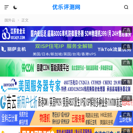
优乐评测网



国外云
正文

广告
广告
广告
广告
广告
广告
广告