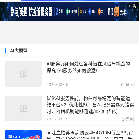
广告
AI大模型
AI服务器如何处理各种潜在风险与挑战的
探究 (AI服务器如何搬运)
2025-03-15
赞(
4
)

优化AI服务性能，构建可靠稳定的智能运
维平台<3. 优化性能：当AI服务器遇到错误
时，容错机制能够迅速/li>(ai 优化)
2025-03-15
赞(
6
)

★吐血推荐★高防云4H4G10M低至33元/