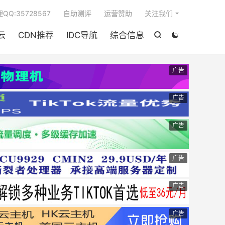

QQ:35728567
自助测评
运营赞助
关注我们
云
CDN推荐
IDC导航
综合信息


广告
广告
广告
广告
广告
广告