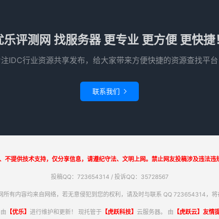
优乐评测网 找服务器 更专业 更方便 更快捷
专注IDC行业资源共享发布，给大家带来方便快捷的资源查找平台
联系我们

、不提供技术支持，仅分享信息，请遵纪守法、文明上网。禁止网友投稿涉及违法违规
投稿QQ：723654314 / 投诉QQ：35728567
所有内容均来自网络，若无意侵犯到您的权利，请及时与联系 QQ 723654314，将在
，由
【优乐】
进行维护和更新！ 现托管于
【虎跃科技】
云服务器。 由
【虎跃云】友情