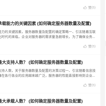
数量及配置是决定服务器性能的关键因素，本文将详细介绍如何确
赞(
1
)
如何确定服务器数量以及如何选择合理的服务器配置，以便为企业

参考，二、如...。
载能力的关键因素 (如何确定服务器数量及配置)
能力的关键因素，服务器数量及配置的确定策略一、引言随着互联
化时代的来临，企业对服务器的需求量急剧增长，为了确保业务正
务器承载能力是至关重要的，服务器承载能力的关键因素包括服务
赞(
1
)
文将详细探讨如何根据业务需求、资源利用率、可扩展性等因素来

配置，二、确...。
大支持人数？ (如何确定服务器数量及配置)
支持人数，关于服务器数量及配置的决策过程一、引言随着信息技
器在各行各业的应用越来越广泛，服务器的性能直接影响到企业的
体验，因此，如何确定服务器的最大支持人数，以及根据需求选择
赞(
1
)
配置，成为企业和组织面临的重要问题，本文将详细阐述这一过

解并作出决策，...。
大承载人数？ (如何确定服务器数量及配置)