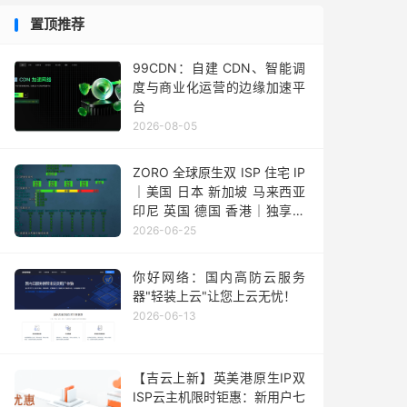
置顶推荐
99CDN：自建 CDN、智能调
度与商业化运营的边缘加速平
台
2026-08-05
ZORO 全球原生双 ISP 住宅 IP
｜美国 日本 新加坡 马来西亚
印尼 英国 德国 香港｜独享静
态 IPv4
2026-06-25
你好网络：国内高防云服务
器"轻装上云"让您上云无忧！
2026-06-13
【吉云上新】英美港原生IP双
ISP云主机限时钜惠：新用户七