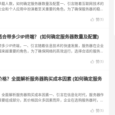
承载人数，如何确定服务器数量及配置一、引言随着互联网技术的
企业和个人应用中扮演着至关重要的角色，为了确保服务器的稳定
求，合理确定服务器的最大承载人数、数量及配置显得尤为重要，
赞(
1
)
确定服务器最大承载人数，以及如何根据需求选择合适的服务器数

务器最大承载...。
合带多少IP终端？ (如何确定服务器数量及配置)
带多少IP终端，一、引言随着信息技术的快速发展，服务器在企业
越来越重要的角色，为了确保网络的高效运行，选择合适的服务器
关重要，其中，确定服务器能够支持的IP终端数量是衡量服务器性
赞(
1
)
本文将详细介绍如何确定服务器适合带多少IP终端，以及如何确定

服务...。
价格？全面解析服务器购买成本因素 (如何确定服务
，全面解析服务器购买成本因素一、引言在信息化时代，服务器作
重要组成部分，其价格因众多因素而异，企业在选购服务器时，如
为了一个关键问题，本文将全面解析服务器购买成本因素，帮助企
赞(
1
)
价格构成，从而做出明智的购买决策，二、服务器价格构成服务器
