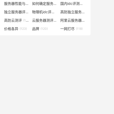
服务器性能与什么有关
如何确定服务器数量及配置
国内idc评测云服务器
(138)
(129)
(129)
独立服务器评测
物理机idc评测网
高防独立服务器评测
(128)
(128)
(128)
高防云测评
云服务器测评网
阿里云服务器多少钱一年
(128)
(127)
(127)
价格各异
品牌
一网打尽
(123)
(120)
(118)