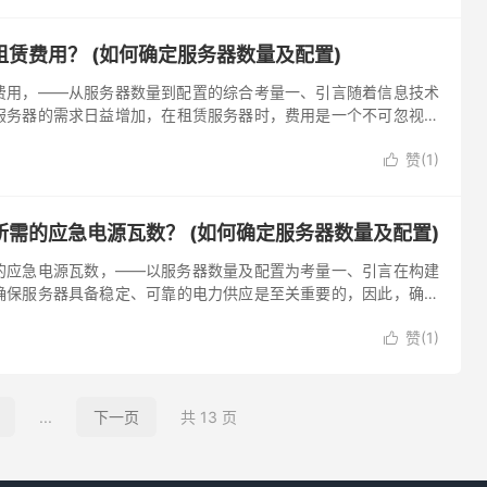
软件成本、人...。
赁费用？ (如何确定服务器数量及配置)
费用，——从服务器数量到配置的综合考量一、引言随着信息技术
服务器的需求日益增加，在租赁服务器时，费用是一个不可忽视的
服务器租赁费用，这涉及到服务器数量及配置等多个方面的考量，
赞(
1
)
这一过程，二、确定服务器数量的关键因素1.业务需求，企业应根

所需的服务...。
需的应急电源瓦数？ (如何确定服务器数量及配置)
的应急电源瓦数，——以服务器数量及配置为考量一、引言在构建
确保服务器具备稳定、可靠的电力供应是至关重要的，因此，确定
源瓦数是一项关键的考量因素，而服务器数量及其配置是这一计算
赞(
1
)
本文将详细介绍如何根据服务器数量和配置来确定所需的应急电源

配置与电力需...。
...
下一页
共 13 页