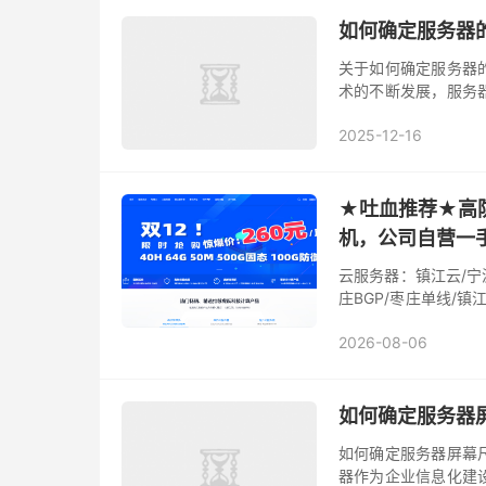
如何确定服务器的
关于如何确定服务器
术的不断发展，服务
和应用等功能，为企
2025-12-16
的摊销期限、服务器
文将详细阐述这三个方
★吐血推荐★高防
机，公司自营一
云服务器：镇江云/宁
庄BGP/枣庄单线/镇江
绍兴BGP/国外物理机
2026-08-06
如何确定服务器屏
如何确定服务器屏幕
器作为企业信息化建