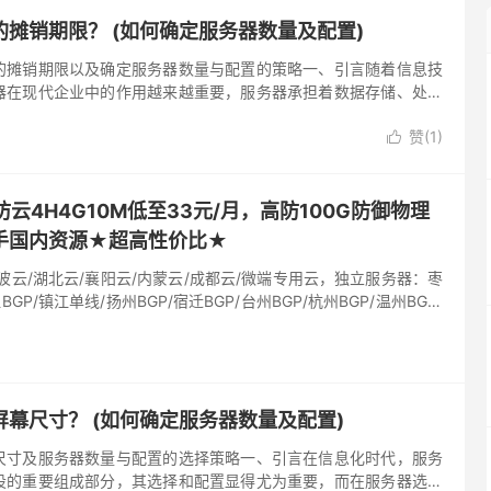
摊销期限？ (如何确定服务器数量及配置)
的摊销期限以及确定服务器数量与配置的策略一、引言随着信息技
器在现代企业中的作用越来越重要，服务器承担着数据存储、处理
业的日常运营和业务拓展提供了强大的支持，如何合理确定服务器
赞(
1
)
数量以及配置成为了企业在信息化建设过程中必须面对的问题，本

面的策略和方...。
云4H4G10M低至33元/月，高防100G防御物理
手国内资源★超高性价比★
波云/湖北云/襄阳云/内蒙云/成都云/微端专用云，独立服务器：枣
BGP/镇江单线/扬州BGP/宿迁BGP/台州BGP/杭州BGP/温州BGP/
幕尺寸？ (如何确定服务器数量及配置)
尺寸及服务器数量与配置的选择策略一、引言在信息化时代，服务
设的重要组成部分，其选择和配置显得尤为重要，而在服务器选型