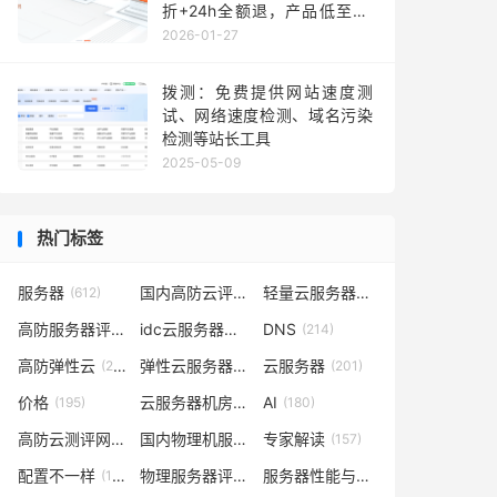
折+24h全额退，产品低至36
元每月，TikTok业务秒部署！
2026-01-27
含测评
拨测：免费提供网站速度测
试、网络速度检测、域名污染
检测等站长工具
2025-05-09
热门标签
服务器
国内高防云评测
轻量云服务器
(612)
(302)
(262)
高防服务器评测
idc云服务器评测
DNS
(232)
(223)
(214)
高防弹性云
弹性云服务器评测
云服务器
(210)
(209)
(201)
价格
云服务器机房评测
AI
(195)
(185)
(180)
高防云测评网
国内物理机服务器测评
专家解读
(169)
(165)
(157)
配置不一样
物理服务器评测
服务器性能与价格对比
(148)
(148)
(141)