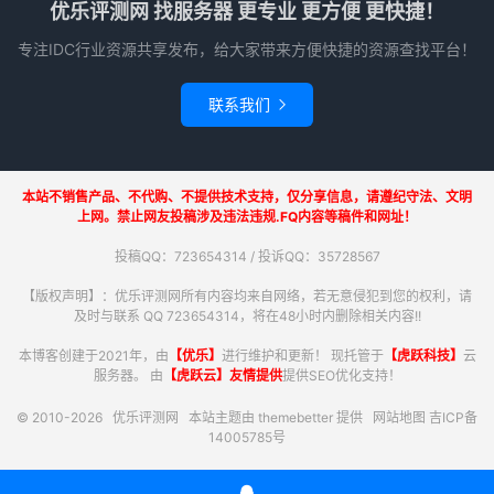
优乐评测网 找服务器 更专业 更方便 更快捷！
专注IDC行业资源共享发布，给大家带来方便快捷的资源查找平台！
联系我们

本站不销售产品、不代购、不提供技术支持，仅分享信息，请遵纪守法、文明
上网。禁止网友投稿涉及违法违规.FQ内容等稿件和网址！
投稿QQ：723654314 / 投诉QQ：35728567
【版权声明】：优乐评测网所有内容均来自网络，若无意侵犯到您的权利，请
及时与联系 QQ 723654314，将在48小时内删除相关内容!!
本博客创建于2021年，由
【优乐】
进行维护和更新！ 现托管于
【虎跃科技】
云
服务器。 由
【虎跃云】友情提供
提供SEO优化支持！
© 2010-2026
优乐评测网
本站主题由
themebetter
提供
网站地图
吉ICP备
14005785号