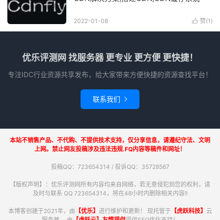
2022-01-08
赞(
1
)

优乐评测网 找服务器 更专业 更方便 更快捷！
专注IDC行业资源共享发布，给大家带来方便快捷的资源查找平台！
联系我们

本站不销售产品、不代购、不提供技术支持，仅分享信息，请遵纪守法、文明
上网。禁止网友投稿涉及违法违规.FQ内容等稿件和网址！
投稿QQ：723654314 / 投诉QQ：35728567
【版权声明】：优乐评测网所有内容均来自网络，若无意侵犯到您的权利，请
及时与联系 QQ 723654314，将在48小时内删除相关内容!!
本博客创建于2021年，由
【优乐】
进行维护和更新！ 现托管于
【虎跃科技】
云
服务器。 由
【虎跃云】友情提供
提供SEO优化支持！