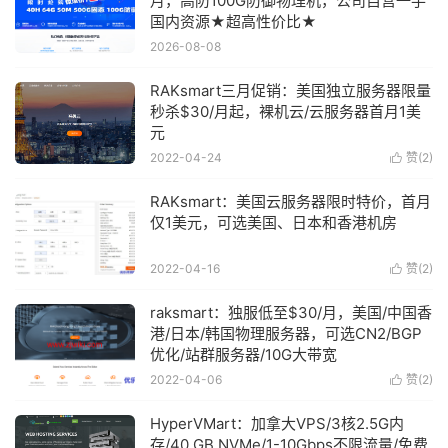
月，高防100G防御物理机，公司自营一手
国内资源★超高性价比★
2026-08-08
RAKsmart三月促销：美国独立服务器限量
秒杀$30/月起，裸机云/云服务器首月1美
元
2022-04-24
赞(
2
)

RAKsmart：美国云服务器限时特价，首月
仅1美元，可选美国、日本和香港机房
2022-04-16
赞(
2
)

raksmart：独服低至$30/月，美国/中国香
港/日本/韩国物理服务器，可选CN2/BGP
优化/站群服务器/10G大带宽
2022-04-06
赞(
2
)

HyperVMart：加拿大VPS/3核2.5G内
存/40 GB NVMe/1-10Gbps不限流量/免费