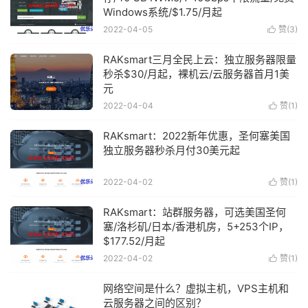
Windows系统/$1.75/月起
2022-04-05
赞(
3
)

RAKsmart三月全民上云：独立服务器限量
秒杀$30/月起，裸机云/云服务器首月1美
元
2022-04-04
赞(
1
)

RAKsmart：2022新年优惠，圣何塞美国
独立服务器秒杀月付30美元起
2022-04-02
赞(
1
)

RAKsmart：站群服务器，可选美国圣何
塞/洛杉矶/日本/香港机房，5+253个IP，
$177.52/月起
2022-04-02
赞(
1
)

网络空间是什么？虚拟主机，VPS主机和
云服务器之间的区别？