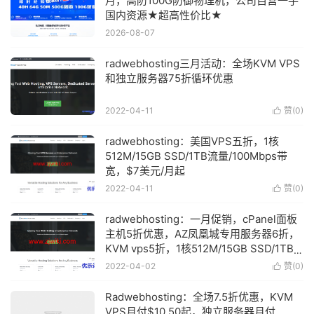
月，高防100G防御物理机，公司自营一手
国内资源★超高性价比★
2026-08-07
radwebhosting三月活动：全场KVM VPS
和独立服务器75折循环优惠
2022-04-11
赞(
0
)

radwebhosting：美国VPS五折，1核
512M/15GB SSD/1TB流量/100Mbps带
宽，$7美元/月起
2022-04-11
赞(
0
)

radwebhosting：一月促销，cPanel面板
主机5折优惠，AZ凤凰城专用服务器6折，
KVM vps5折，1核512M/15GB SSD/1TB
流量/100Mbps带宽，$3.5美元/月起
2022-04-02
赞(
0
)

Radwebhosting：全场7.5折优惠，KVM
VPS月付$10.50起，独立服务器月付