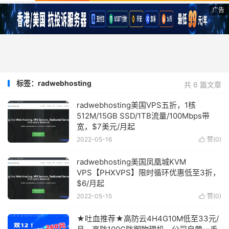
广告
标签：radwebhosting
共 6 篇文章
radwebhosting美国VPS五折，1核
512M/15GB SSD/1TB流量/100Mbps带
宽，$7美元/月起
2022-05-16
赞(
0
)

radwebhosting美国凤凰城KVM
VPS【PHXVPS】限时循环优惠低至3折，
$6/月起
2022-05-15
赞(
0
)

★吐血推荐★高防云4H4G10M低至33元/