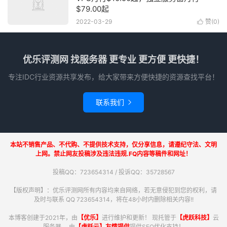
$79.00起
2022-03-29
赞(
0
)

优乐评测网 找服务器 更专业 更方便 更快捷！
专注IDC行业资源共享发布，给大家带来方便快捷的资源查找平台！
联系我们

本站不销售产品、不代购、不提供技术支持，仅分享信息，请遵纪守法、文明
上网。禁止网友投稿涉及违法违规.FQ内容等稿件和网址！
投稿QQ：723654314 / 投诉QQ：35728567
【版权声明】：优乐评测网所有内容均来自网络，若无意侵犯到您的权利，请
及时与联系 QQ 723654314，将在48小时内删除相关内容!!
本博客创建于2021年，由
【优乐】
进行维护和更新！ 现托管于
【虎跃科技】
云
服务器。 由
【虎跃云】友情提供
提供SEO优化支持！