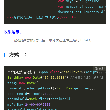
var
 days 
=
 s2
.
getTime
()
-
 
var
 number_of_days 
=
 parse
document
.
getElementById
(
'd
<a>
感谢您的支持与信任！本博客
已
</script>
效果展示：
方式二：
复制
复制
复制
复制




本博客已安全运行了:<
span 
class
=
"smalltxt"
><
script
>
// <!
BirthDay
=
new
Date
(
"07 01,2013"
);
//设置为你的建站时间
today
=
new
Date
();
timeold
=(
today
.
getTime
()-
BirthDay
.
getTime
());
sectimeold
=
timeold
/
1000
secondsold
=
Math
.
floor
(
sectimeold
);
msPerDay
=
24
*
60
*
60
*
1000
e_daysold
=
timeold
/
msPerDay
