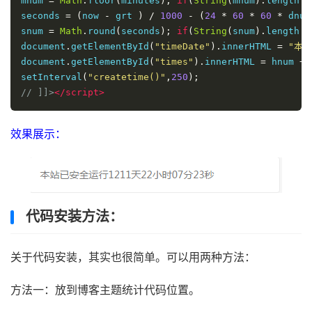
mnum 
=
Math
.
floor
(
minutes
);
if
(
String
(
mnum
).
length 
=
seconds 
=
(
now 
-
 grt 
)
/
1000
-
(
24
*
60
*
60
*
 dnum
snum 
=
Math
.
round
(
seconds
);
if
(
String
(
snum
).
length 
=
document
.
getElementById
(
"timeDate"
).
innerHTML 
=
"本
document
.
getElementById
(
"times"
).
innerHTML 
=
 hnum 
+
setInterval
(
"createtime()"
,
250
);
// ]]>
</script>
效果展示：
代码安装方法：
关于代码安装，其实也很简单。可以用两种方法：
方法一：放到博客主题统计代码位置。