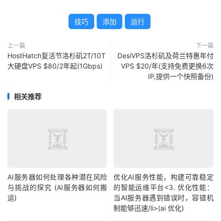
技巧
添加
运行
上一篇
下一篇
HostHatch复活节洛杉矶2T/10T
DesiVPS洛杉矶及荷兰特惠年付
大硬盘VPS $80/2年起(1Gbps)
VPS $20/年(支持免费更换6次
IP,提供一个快照备份)
相关推荐
AI服务器如何处理各种潜在风险
优化AI服务性能，构建可靠稳定
与挑战的探究 (AI服务器如何搬
的智能运维平台<3. 优化性能：
运)
当AI服务器遇到错误时，容错机
制能够迅速/li>(ai 优化)