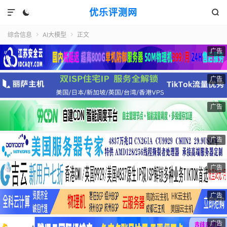
优乐评测网



综合信息
AI大模型
正文


广告
广告
广告
广告
广告
广告
广告