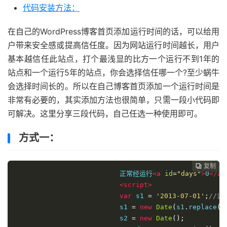
代码安装方法：
在自己的WordPress博客首页添加运行时间的话，可以给用
户带来安全感或提高信任度。因为网站运行时间越长，用户
基本越信任此站点，打个最浅显的比方一个运行不到1年的
站点和一个运行5年的站点，你会选择信任哪一个?至少蜗牛
会选择时间长的。所以在自己博客首页添加一个运行时间是
非常有必要的，其实添加方法也很简单，只需一段小代码即
可解决。这里分享三段代码，自己任选一种使用即可。
方式一：
复制
复制
复制
复制
复制





正常经运行
<a
id
=
"days"
>
0
</a>
<script>
var
 s1 
=
'2013-07-01'
;
//
s1 
=
new
Date
(
s1
.
replace
(
/
s2 
=
new
Date
();