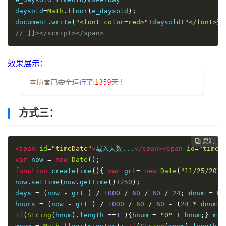
daysold
=
Math
.
floor
(
e_daysold
);
document
.
write
(
"<font color=red>"
+
daysold
+
"</font>天
// ]]></script></span>
效果展示：
方式三：
复制
复制
复制



<span
id
=
"timeDate"
>
载入天数...
</span><span
id
=
"times
var
 now 
=
new
Date
();
function
 createtime
(){
var
 grt
=
new
Date
(
"11/25/2013
now
.
setTime
(
now
.
getTime
()+
250
);
days 
=
(
now 
-
 grt 
)
/
1000
/
60
/
60
/
24
;
 dnum 
=
Ma
hours 
=
(
now 
-
 grt 
)
/
1000
/
60
/
60
-
(
24
*
 dnum
);
if
(
String
(
hnum
).
length 
==
1
){
hnum 
=
"0"
+
 hnum
;}
 min