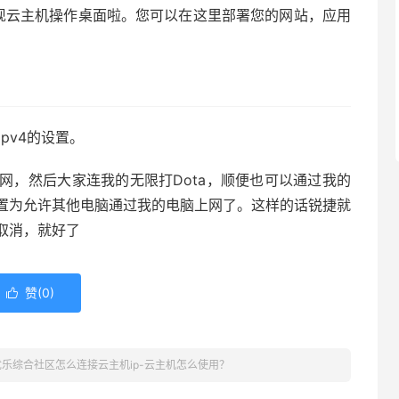
现云主机操作桌面啦。您可以在这里部署您的网站，应用
pv4的设置。
网，然后大家连我的无限打Dota，顺便也可以通过我的
置为允许其他电脑通过我的电脑上网了。这样的话锐捷就
取消，就好了
赞(
0
)

优乐综合社区怎么连接云主机ip-云主机怎么使用？