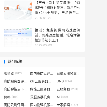
【吉云上新】英美港原生IP双
ISP云主机限时钜惠：新用户七
折+24h全额退，产品低至36
元每月，TikTok业务秒部署！
2026-01-27
含测评
拨测：免费提供网站速度测
试、网络速度检测、域名污染
检测等站长工具
2025-05-09
热门标签
服务器
国内高防云评测
轻量云服务器
(612)
(302)
(262)
高防服务器评测
idc云服务器评测
DNS
(232)
(223)
(214)
高防弹性云
弹性云服务器评测
云服务器
(210)
(209)
(201)
价格
云服务器机房评测
AI
(195)
(185)
(180)
高防云测评网
国内物理机服务器测评
专家解读
(169)
(165)
(157)