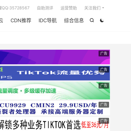

QQ:35728567
自助测评
运营赞助
关注我们
云
CDN推荐
IDC导航
综合信息


广告
广告
广告
广告
广告