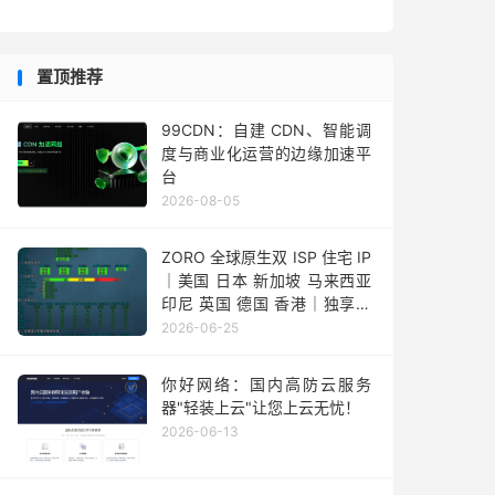
置顶推荐
99CDN：自建 CDN、智能调
度与商业化运营的边缘加速平
台
2026-08-05
ZORO 全球原生双 ISP 住宅 IP
｜美国 日本 新加坡 马来西亚
印尼 英国 德国 香港｜独享静
态 IPv4
2026-06-25
你好网络：国内高防云服务
器"轻装上云"让您上云无忧！
2026-06-13