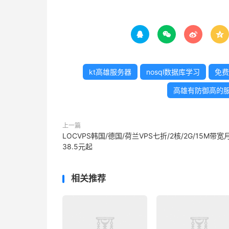




kt高雄服务器
nosql数据库学习
免费
高雄有防御高的
上一篇
LOCVPS韩国/德国/荷兰VPS七折/2核/2G/15M带宽
38.5元起
相关推荐