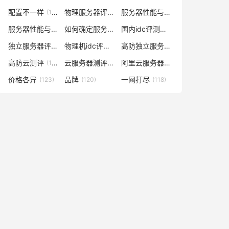
配置不一样
物理服务器评测
服务器性能与价格对比
(148)
(148)
(141)
服务器性能与什么有关
如何确定服务器数量及配置
国内idc评测云服务器
(138)
(129)
(129)
独立服务器评测
物理机idc评测网
高防独立服务器评测
(128)
(128)
(128)
高防云测评
云服务器测评网
阿里云服务器多少钱一年
(128)
(127)
(127)
价格各异
品牌
一网打尽
(123)
(120)
(118)